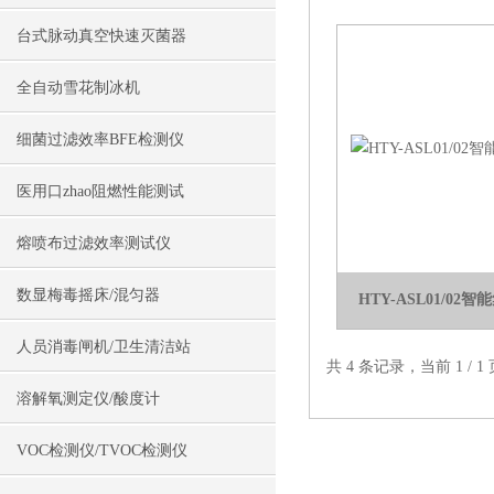
台式脉动真空快速灭菌器
全自动雪花制冰机
细菌过滤效率BFE检测仪
医用口zhao阻燃性能测试
熔喷布过滤效率测试仪
数显梅毒摇床/混匀器
HTY-ASL01/0
人员消毒闸机/卫生清洁站
共 4 条记录，当前 1 /
溶解氧测定仪/酸度计
VOC检测仪/TVOC检测仪