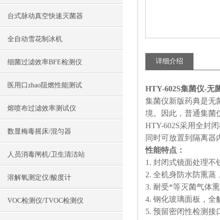
台式脉动真空快速灭菌器
全自动雪花制冰机
详细介绍
细菌过滤效率BFE检测仪
医用口zhao阻燃性能测试
HTY-602S集菌仪
集菌仪新版药典是无
熔喷布过滤效率测试仪
境。因此，普通集菌
HTY-602S采用
数显梅毒摇床/混匀器
同时可放置到隔离器
性能特点：
人员消毒闸机/卫生清洁站
1. 封闭式镜面处理
2. 全机身防水防熏
溶解氧测定仪/酸度计
3. 耐受*等灭菌气
4. 钢化玻璃面板，
VOC检测仪/TVOC检测仪
5. 预留密闭性检测