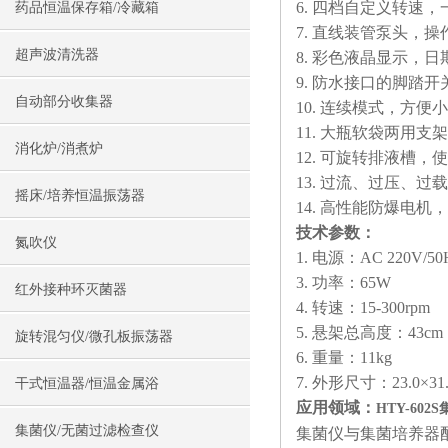
6. 四档自定义转速
药品恒温保存箱/冷藏箱
7. 直线装管泵头，
超声波清洗器
8. 彩色液晶显示，
9. 防水接口的脚踏
自动部分收集器
10. 连续模式，方
11. 大瓶软袋两用
消化炉/消煮炉
12. 可旋转排液槽，
13. 过流、过压、
摇床/培养恒温振荡器
14. 高性能防爆电
技术参数：
氮吹仪
1. 电源：AC 220V/50
3. 功率：65W
红外接种环灭菌器
4. 转速：15-300rpm
5. 悬架总高度：43cm
旋转混匀仪/微孔板振荡器
6. 重量：11kg
7. 外形尺寸：23.0×31.
干式恒温器/恒温金属浴
应用领域：
HTY-60
集菌仪/无菌过滤检查仪
集菌仪与集菌培养器