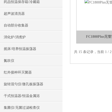
药品恒温保存箱/冷藏箱
超声波清洗器
自动部分收集器
FC1800Plu
消化炉/消煮炉
摇床/培养恒温振荡器
共 15 条记录，当前 1 /
氮吹仪
红外接种环灭菌器
旋转混匀仪/微孔板振荡器
干式恒温器/恒温金属浴
集菌仪/无菌过滤检查仪