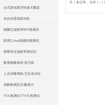
共 1 条记录，当前 1 /
台式脉动真空快速灭菌器
全自动雪花制冰机
细菌过滤效率BFE检测仪
医用口zhao阻燃性能测试
熔喷布过滤效率测试仪
数显梅毒摇床/混匀器
人员消毒闸机/卫生清洁站
溶解氧测定仪/酸度计
VOC检测仪/TVOC检测仪