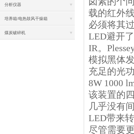
卤素的个问
分析仪器
载的红外
培养箱/电热鼓风干燥箱
必须将其过
煤炭破碎机
LED避开
IR。Ples
模拟黑体发
充足的光功
8W 100
该装置的
几乎没有
LED带来
尽管需要更