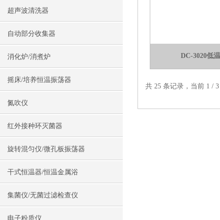
超声波清洗器
自动部分收集器
DC-3020
消化炉/消煮炉
摇床/培养恒温振荡器
共 25 条记录，当前 1 /
氮吹仪
红外接种环灭菌器
旋转混匀仪/微孔板振荡器
干式恒温器/恒温金属浴
集菌仪/无菌过滤检查仪
电子粉质仪