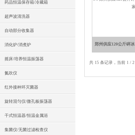
药品恒温保存箱/冷藏箱
超声波清洗器
自动部分收集器
郑州供应120公斤碎
消化炉/消煮炉
摇床/培养恒温振荡器
共 15 条记录，当前 1 /
氮吹仪
红外接种环灭菌器
旋转混匀仪/微孔板振荡器
干式恒温器/恒温金属浴
集菌仪/无菌过滤检查仪