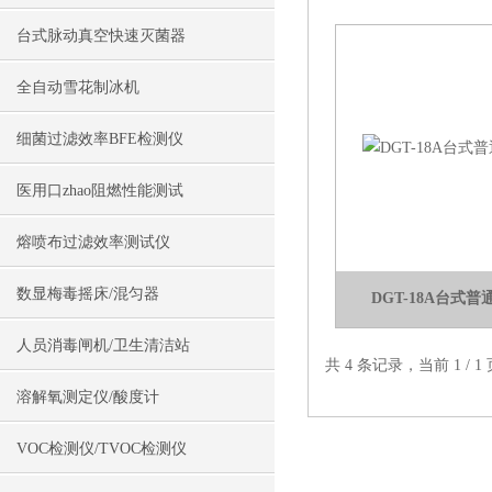
台式脉动真空快速灭菌器
全自动雪花制冰机
细菌过滤效率BFE检测仪
医用口zhao阻燃性能测试
熔喷布过滤效率测试仪
数显梅毒摇床/混匀器
DGT-18A台式
人员消毒闸机/卫生清洁站
共 4 条记录，当前 1 /
溶解氧测定仪/酸度计
VOC检测仪/TVOC检测仪