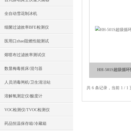
全自动雪花制冰机
细菌过滤效率BFE检测仪
医用口zhao阻燃性能测试
熔喷布过滤效率测试仪
数显梅毒摇床/混匀器
HH-501S超级
人员消毒闸机/卫生清洁站
共 6 条记录，当前 1 /
溶解氧测定仪/酸度计
VOC检测仪/TVOC检测仪
药品恒温保存箱/冷藏箱