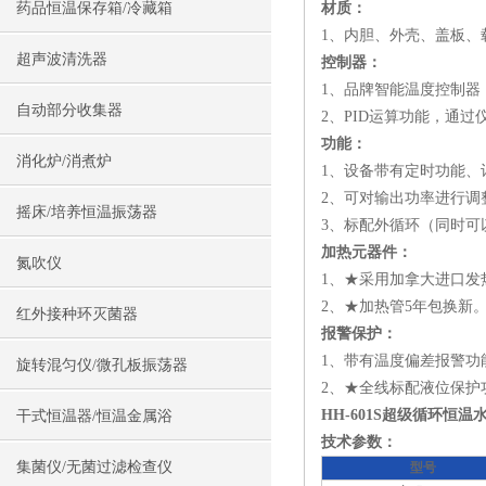
药品恒温保存箱/冷藏箱
材质：
1、内胆、外壳、盖板、
超声波清洗器
控制器：
1、品牌智能温度控制器
自动部分收集器
2、PID运算功能，通
功能：
消化炉/消煮炉
1、设备带有定时功能、计
2、可对输出功率进行调
摇床/培养恒温振荡器
3、标配外循环（同时
加热元器件：
氮吹仪
1、★采用加拿大进口发
2、★加热管5年包换新
红外接种环灭菌器
报警保护：
1、带有温度偏差报警
旋转混匀仪/微孔板振荡器
2、★全线标配液位保
HH-601S超级循环恒
干式恒温器/恒温金属浴
技术参数：
集菌仪/无菌过滤检查仪
型号