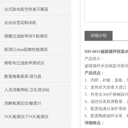
台式脉动真空快速灭菌器
全自动雪花制冰机
详细介绍
细菌过滤效率BFE检测仪
医用口zhao阻燃性能测试
HH-601S超级循环恒
产品简介：
熔喷布过滤效率测试仪
超级循环水浴锅是河南
产品优点：
数显梅毒摇床/混匀器
1、内胆，衬板，盖板，
2、发热丝为加拿大进口
人员消毒闸机/卫生清洁站
3、外形全304不锈钢
4、温控仪表双屏数显，
溶解氧测定仪/酸度计
5、配置低液位保护系统
6、配置陶瓷循环水泵，
VOC检测仪/TVOC检测仪
详细特点：