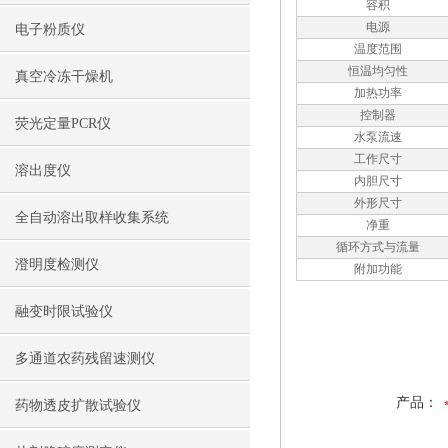
容积
电源
电子粉质仪
温度范围
恒温均匀性
真空冷冻干燥机
加热功率
控制器
荧光定量PCR仪
水泵流速
工作尺寸
溶出度仪
内胆尺寸
外形尺寸
全自动溶出取样收集系统
净重
循环方式与流量
澄明度检测仪
附加功能
融变时限试验仪
多通道农药残留速测仪
产品：
药物透皮扩散试验仪