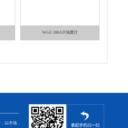
WGZ-200A/P浊度计
针，以市场