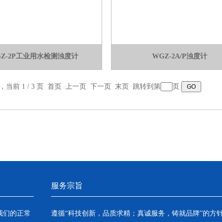
GZ-2P工业用水检测浊度计
WGZ-2A/P浊度计
录，当前 1 / 3 页 首页 上一页
下一页
末页
跳转到第
页
服务宗旨
我们的正常
遵循“科技创新，品质求精；真诚服务，铸就品牌”的方