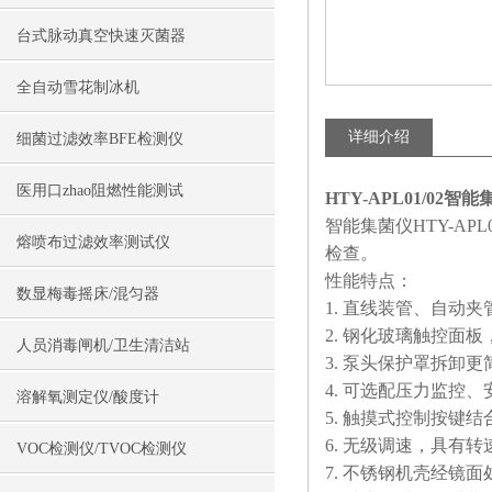
台式脉动真空快速灭菌器
全自动雪花制冰机
详细介绍
细菌过滤效率BFE检测仪
医用口zhao阻燃性能测试
HTY-APL01/02
智能集菌仪HTY-A
熔喷布过滤效率测试仪
检查。
性能特点：
数显梅毒摇床/混匀器
1. 直线装管、自动
2. 钢化玻璃触控面
人员消毒闸机/卫生清洁站
3. 泵头保护罩拆卸
4. 可选配压力监控
溶解氧测定仪/酸度计
5. 触摸式控制按键
6. 无级调速，具有
VOC检测仪/TVOC检测仪
7. 不锈钢机壳经镜