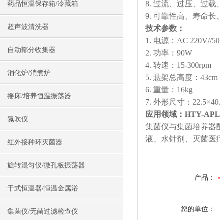
8. 过流、过压、过
药品恒温保存箱/冷藏箱
9. 可靠性高、寿命
超声波清洗器
技术参数：
1. 电源：AC 220V//5
自动部分收集器
2. 功率：90W
4. 转速：15-300rpm
消化炉/消煮炉
5. 悬架总高度：43cm
6. 重量：16kg
摇床/培养恒温振荡器
7. 外形尺寸：22.5×40.
应用领域：
HTY-AP
氮吹仪
集菌仪与集菌培养器
液、水针剂、灭菌医
红外接种环灭菌器
旋转混匀仪/微孔板振荡器
产品：
干式恒温器/恒温金属浴
您的单位：
集菌仪/无菌过滤检查仪