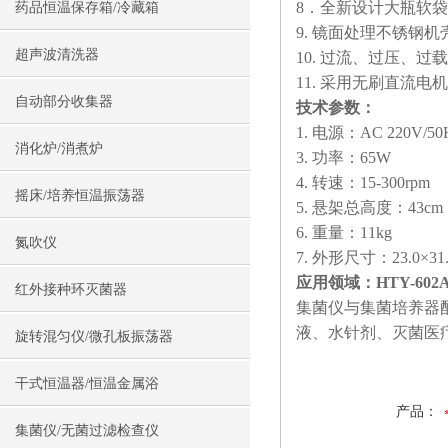
8．全新设计大瓶软
药品恒温保存箱/冷藏箱
9. 镜面处理不锈钢
超声波清洗器
10. 过流、过压、
11. 采用无刷直流
自动部分收集器
技术参数：
1. 电源：AC 220V/50
消化炉/消煮炉
3. 功率：65W
4. 转速：15-300rpm
摇床/培养恒温振荡器
5. 悬架总高度：43cm
6. 重量：11kg
氮吹仪
7. 外形尺寸：23.0×31.
应用领域：
HTY-6
红外接种环灭菌器
集菌仪与集菌培养器
液、水针剂、灭菌医
旋转混匀仪/微孔板振荡器
干式恒温器/恒温金属浴
产品：
集菌仪/无菌过滤检查仪