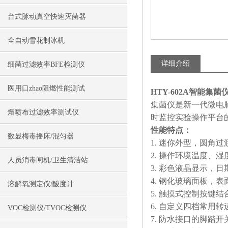
台式脉动真空快速灭菌器
全自动雪花制冰机
详细介绍
细菌过滤效率BFE检测仪
医用口zhao阻燃性能测试
HTY-602A智能集
集菌仪是新一代微电
熔喷布过滤效率测试仪
时监控实验操作平台的
性能特点：
数显梅毒摇床/混匀器
1. 迷你外型，圆角过
2. 操作环境温度、
人员消毒闸机/卫生清洁站
3. 彩色液晶显示，
4. 钢化玻璃面板，
溶解氧测定仪/酸度计
5. 触摸式控制按键
6. 自定义四档常用
VOC检测仪/TVOC检测仪
7. 防水接口的脚踏