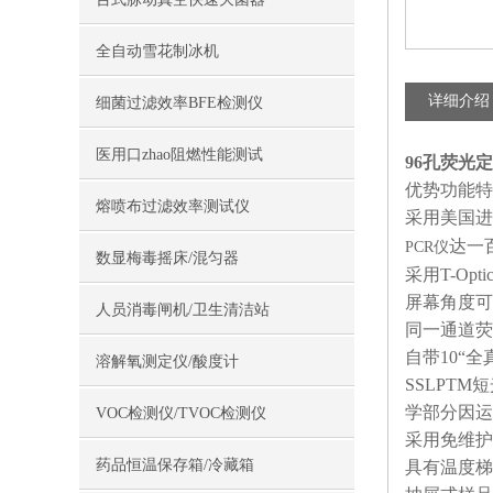
全自动雪花制冰机
详细介绍
细菌过滤效率BFE检测仪
医用口zhao阻燃性能测试
96孔荧光
优势功能特
熔喷布过滤效率测试仪
采用美国进
达一
PCR仪
数显梅毒摇床/混匀器
采用T-O
屏幕角度可
人员消毒闸机/卫生清洁站
同一通道荧
自带10“
溶解氧测定仪/酸度计
SSLPT
学部分因运
VOC检测仪/TVOC检测仪
采用免维护
药品恒温保存箱/冷藏箱
具有温度梯