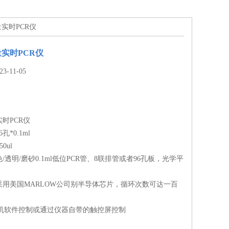
量实时PCR仪
量实时PCR仪
-11-05
实时PCR仪
*0.1ml
0ul
透明/磨砂0.1ml低位PCR管、8联排管或者96孔板，光学平
采用美国MARLOW公司别半导体芯片，循环次数可达一百
C机软件控制或通过仪器自带的触控屏控制