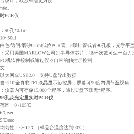
台设计，取放样品更方便；
升级。
时PCR仪
96孔*0.1ml
~50ul
色/透明/磨砂0.1ml低位PCR管、8联排管或者96孔板，光学平
：采用美国MARLOW公司别半导体芯片，循环次数可达一百万
PC机软件控制或通过仪器自带的触控屏控制
文
以太网或USB2.0，支持U盘导出数据
自带10'全真彩TFT液晶显示触控屏，屏幕可90度内调节至视角
：仪器内可存储15,000个程序，通过U盘下载无*程序。
96孔荧光定量实时PCR仪
围：0~105℃
℃/sec
℃/sec
均匀性：≤±0.2℃（样品台温度达到90℃）