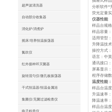
抽屉式样品
超声波清洗器
分析软件*
荧光定量实
自动部分收集器
仪器性能
样品台规格：
消化炉/消煮炉
样品容量：10
适用管型：白
摇床/培养恒温振荡器
升降温技术
操控方式：
氮吹仪
语言：中英
通讯接口：
红外接种环灭菌器
屏幕显示：
程序存储数
旋转混匀仪/微孔板振荡器
温度性能：
干式恒温器/恒温金属浴
样品台温度范
升温速率：6
集菌仪/无菌过滤检查仪
降温速率：5
样品台温度
电子粉质仪