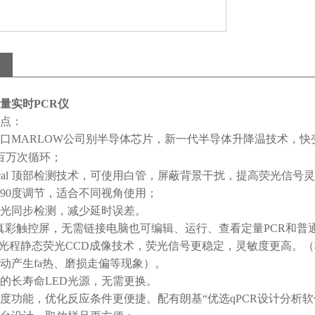
定量实时PCR仪
点：
口MARLOW公司别半导体芯片，新一代半导体升降温技术，快
百万次循环；
ptical 顶部检测技术，可使用白管，屏蔽背景干扰，提高荧光信
90度调节，适合不同视角使用；
光同步检测，减少延时误差。
全真彩触控屏，无需链接电脑也可编辑、运行、查看定量PCR和普
M短光程静态荧光CCD成像技术，荧光信号更稳定，灵敏度更高
动产生fa热、磨损走偏等现象）。
的长寿命LED光源，无需更换。
度功能，优化反应条件更便捷。配有朗基“优选qPCR设计分析