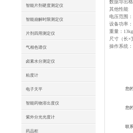
数据导出格式
智能片剂硬度测定仪
其他性能
电压范围：通电
智能崩解时限测定仪
设备功率：6
重量：13kg
片剂四用测定仪
尺寸（长×宽×
操作系统：Win
气相色谱仪
卤素水分测定仪
粘度计
您
电子天平
智能药物溶出度仪
您
紫外分光光度计
联
药品柜