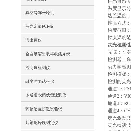
样品台温度
温度显示分
真空冷冻干燥机
热盖温度：3
控温方式：
荧光定量PCR仪
梯度范围：3
梯度温度范围
溶出度仪
荧光检测性
光源：长寿
全自动溶出取样收集系统
检测器：高
动力学检测范
澄明度检测仪
检测模板：
检测的荧光
融变时限试验仪
通道1：FAM
多通道农药残留速测仪
通道2：VI
通道3：RO
药物透皮扩散试验仪
通道4：CY
荧光激发波长
片剂脆碎度测定仪
荧光检测波长