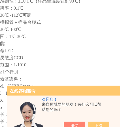
准确性：≤±0.1℃（样品台温度达到90℃）
辨率：0.1℃
0℃~112℃可调
模拟管＋样品台模式
0℃-100℃
：1℃-30℃
能
命LED
灵敏度CCD
围：1-1010
≥1个拷贝
素基染料：
、SYBRGreen；
C、HEX、TET、JOE、CY3、TAMARA、NED
欢迎您！
X、TEXAS-RED
来自局域网的朋友！有什么可以帮
5
助您的吗？
：300-800nm
：500-800nm