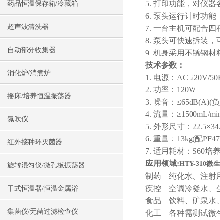
5. 打印功能，对仪
药品恒温保存箱/冷藏箱
6. 泵头运行计时功
超声波清洗器
7. 一台主机可配合
8. 泵头可快速拆装，
自动部分收集器
9. 机身采用不锈钢
技术参数：
消化炉/消煮炉
1. 电源：AC 220V/50
2. 功率：120W
摇床/培养恒温振荡器
3. 噪音：≤65dB(A)(
4. 流量：≥1500mL/mi
氮吹仪
5. 外形尺寸：22.5×34.
6. 重量：13kg(配PF4
红外接种环灭菌器
7. 适用耗材：S60培养
应用领域:
HTY-310
旋转混匀仪/微孔板振荡器
制药：纯化水、注射
疾控：空调冷凝水、
干式恒温器/恒温金属浴
食品：饮料、矿泉水
集菌仪/无菌过滤检查仪
化工：各种需测试