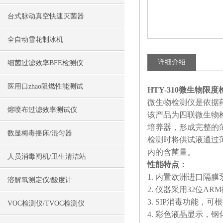
台式脉动真空快速灭菌器
全自动雪花制冰机
详细介绍
细菌过滤效率BFE检测仪
医用口zhao阻燃性能测试
HTY-310微生物限
微生物检测仪是依据
熔喷布过滤效率测试仪
该产品为四联微生物
培养器，形成完整的
数显梅毒摇床/混匀器
检测时将供试液通过
内的含菌量。
人员消毒闸机/卫生清洁站
性能特点：
1. 内置欧洲进口隔
溶解氧测定仪/酸度计
2. 仪器采用32位
3. SIP消毒功能
VOC检测仪/TVOC检测仪
4. 彩色液晶显示，