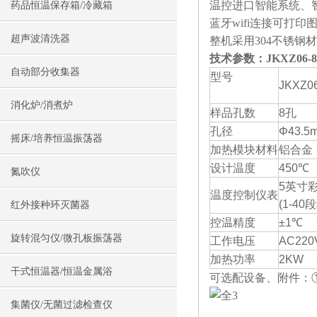
温控进口智能系统、
药品恒温保存箱/冷藏箱
蓝牙wifi连接可打
超声波清洗器
整机采用304不锈
技术参数：
JKXZ0
自动部分收集器
型号
JKXZ0
消化炉/消煮炉
样品孔数
8孔
孔径
Φ43.
摇床/培养恒温振荡器
加热模块材料
铝合金
设计温度
450℃
氮吹仪
5英寸
温度控制仪表
(1-4
红外接种环灭菌器
控温精度
±1℃
旋转混匀仪/微孔板振荡器
工作电压
AC220
加热功率
2KW
干式恒温器/恒温金属浴
可选配设备、附件：
集菌仪/无菌过滤检查仪