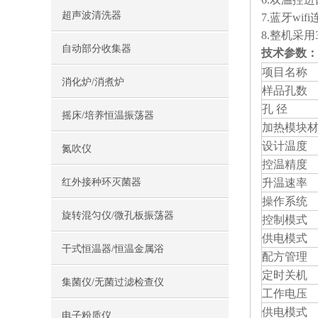
超声波清洗器
7.蓝牙wi
8.整机采
自动部分收集器
技术参数：
项目名称
消化炉/消煮炉
样品孔数
孔 径
摇床/培养恒温振荡器
加热模块
设计温度
氮吹仪
控温精度
红外接种环灭菌器
升温速率
操作系统
旋转混匀仪/微孔板振荡器
控制模式
供电模式
干式恒温器/恒温金属浴
配方管理
定时关机
集菌仪/无菌过滤检查仪
工作电压
供电模式
电子粉质仪