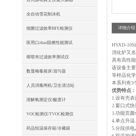
全自动雪花制冰机
详细介绍
细菌过滤效率BFE检测仪
医用口zhao阻燃性能测试
HSXD-
消化炉又名
熔喷布过滤效率测试仪
具有高性能
该设备主要
数显梅毒摇床/混匀器
等样品化学
本系列有3
人员消毒闸机/卫生清洁站
优势特点：
1.设有壳
溶解氧测定仪/酸度计
2.窗口式
3.功能页
VOC检测仪/TVOC检测仪
4.单点升
5.分段供
药品恒温保存箱/冷藏箱
6.双温控