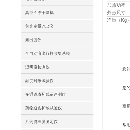
加热功率
外形尺寸
真空冷冻干燥机
净重（Kg
荧光定量PCR仪
溶出度仪
全自动溶出取样收集系统
澄明度检测仪
您
融变时限试验仪
您
多通道农药残留速测仪
联
药物透皮扩散试验仪
片剂脆碎度测定仪
常