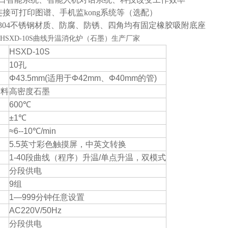
fi连接可打印图谱、手机监kong系统等（选配）
用304不锈钢材质、防腐、防锈、
四角均有固定橡胶吸附底座
HSXD-10S曲线升温消化炉（石墨）生产厂家
HSXD-10S
10孔
Φ43.5mm(适用于Φ42mm、Φ40mm的管)
材料
高密度石墨
600℃
±1℃
≈6--10℃/min
5.5英寸彩色触摸屏，中英文转换
1-40段曲线（程序）升温/单点升温，双模式
分段供电
9组
1—999分钟任意设置
AC220V/50Hz
分段供电