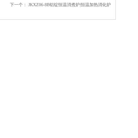
下一个：
JKXZ06-8B铝锭恒温消煮炉|恒温加热消化炉