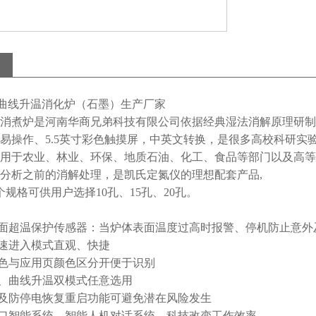
10S曲线升温消化炉（石墨）生产厂家
消煮炉是河南华商兄弟科技有限公司依据经典湿法消解原理研制
易操作、5.5英寸彩色触摸屏，中英文转换，是很多高校科研实
用于农业、林业、环保、地质石油、化工、食品等部门以及高等
分析之前的消解处理，是凯氏定氮仪的理想配套产品,
个规格可供用户选择10孔、15孔、20孔。
表面超温保护传感器：当炉体表面温度过高时报警、停机防止意外
快速进入模式直观、快捷
颜色与应用页颜色区分开便于识别
温、曲线升温双模式任意选用
电及防停电恢复重启功能可避免潜在风险发生
进口智能系统、智能人机对话系统、科技改变工作效率