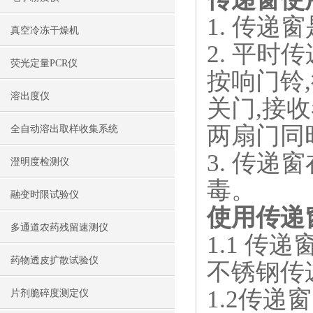
1. 传
真空冷冻干燥机
2. 平
荧光定量PCR仪
按响门铃
溶出度仪
关门,接
两扇门同
全自动溶出取样收集系统
3. 传
澄明度检测仪
毒。
融变时限试验仪
使用传递
多通道农药残留速测仪
1.1 
药物透皮扩散试验仪
不锈钢传
1.2传
片剂脆碎度测定仪