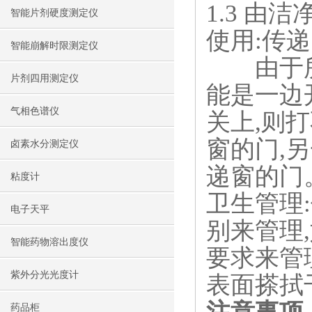
1.3 由
智能片剂硬度测定仪
使用:传
智能崩解时限测定仪
由于所有
片剂四用测定仪
能是一边
气相色谱仪
关上,则
窗的门,
卤素水分测定仪
递窗的门
粘度计
卫生管理
电子天平
别来管理
智能药物溶出度仪
要求来管
紫外分光光度计
表面搽拭
药品柜