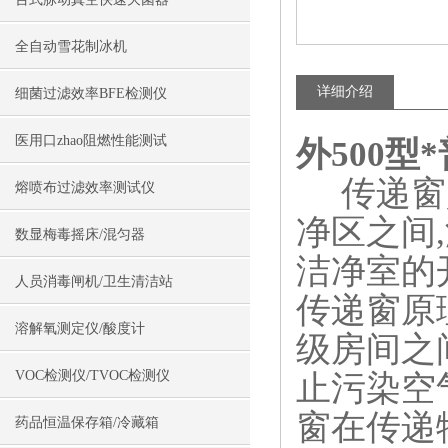
全自动雪花制冰机
详细介绍
细菌过滤效率BFE检测仪
医用口zhao阻燃性能测试
外500型
传递窗是
熔喷布过滤效率测试仪
净区之间
数显梅毒摇床/混匀器
洁净室的
人员消毒闸机/卫生清洁站
传递窗原
溶解氧测定仪/酸度计
级房间之
VOC检测仪/TVOC检测仪
止污染空
窗在传递
药品恒温保存箱/冷藏箱