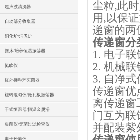
尘粒,此
超声波清洗器
用,以保
自动部分收集器
递窗的两
消化炉/消煮炉
传递窗分
1. 电子
摇床/培养恒温振荡器
2. 机械
氮吹仪
3. 自净
红外接种环灭菌器
传递窗优
旋转混匀仪/微孔板振荡器
离传递窗
干式恒温器/恒温金属浴
门互为联
并配装紫
集菌仪/无菌过滤检查仪
传递窗使
电子粉质仪