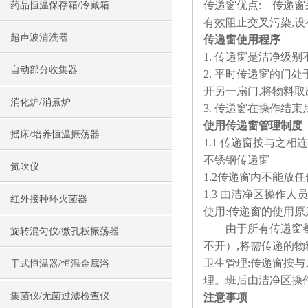
传递窗优点: 传递
药品恒温保存箱/冷藏箱
有效阻止交叉污染,
超声波清洗器
传递窗使用程序
1. 传递窗是洁净级
自动部分收集器
2. 平时传递窗的门
开另一扇门,将物料取
消化炉/消煮炉
3. 传递窗在操作结
使用传递窗管理制度
摇床/培养恒温振荡器
1.1 传递窗按与之
不锈钢传递窗
氮吹仪
1.2传递窗内不能放
1.3 由洁净区操作人
红外接种环灭菌器
使用:传递窗的使用
由于所有传递窗都安
旋转混匀仪/微孔板振荡器
不开）,将需传递的物
卫生管理:传递窗按
干式恒温器/恒温金属浴
理。班后由洁净区操作
集菌仪/无菌过滤检查仪
注意事项