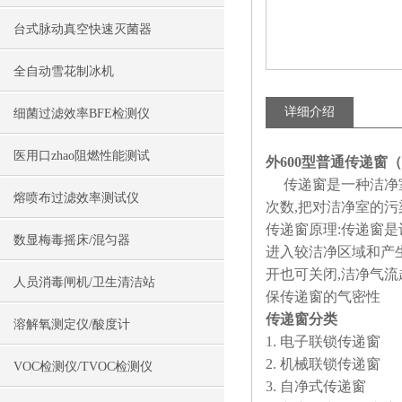
台式脉动真空快速灭菌器
全自动雪花制冰机
详细介绍
细菌过滤效率BFE检测仪
医用口zhao阻燃性能测试
外600型普通传递窗（2
传递窗是一种洁净室
熔喷布过滤效率测试仪
次数,把对洁净室的
传递窗原理:传递窗
数显梅毒摇床/混匀器
进入较洁净区域和产生
开也可关闭,洁净气流
人员消毒闸机/卫生清洁站
保传递窗的气密性
传递窗分类
溶解氧测定仪/酸度计
1. 电子联锁传递窗
2. 机械联锁传递窗
VOC检测仪/TVOC检测仪
3. 自净式传递窗