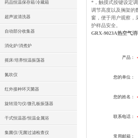
*，触摸式按键设定
药品恒温保存箱/冷藏箱
调节高度以及搁架的
超声波清洗器
窗，便于用户观察，
护样品安全。
自动部分收集器
GRX-9023A热空
消化炉/消煮炉
产品：
摇床/培养恒温振荡器
氮吹仪
您的单位：
红外接种环灭菌器
您的姓名：
旋转混匀仪/微孔板振荡器
联系电话：
干式恒温器/恒温金属浴
集菌仪/无菌过滤检查仪
常用邮箱：