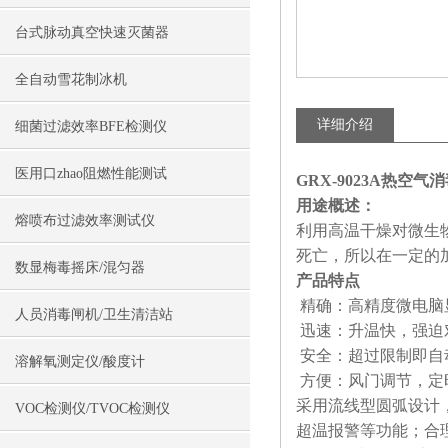
台式脉动真空快速灭菌器
全自动雪花制冰机
详细介绍
细菌过滤效率BFE检测仪
医用口zhao阻燃性能测试
GRX-9023A热空
用途概述：
熔喷布过滤效率测试仪
利用高温干燥对微生
死亡，所以在一定的
数显梅毒摇床/混匀器
产品特点
精确：高精度微电脑
人员消毒闸机/卫生清洁站
迅速：升温快，强迫
安全：超过限制即自
溶解氧测定仪/酸度计
方便：风门调节，定
采用流线型圆弧设计
VOC检测仪/TVOC检测仪
超温报警等功能；合