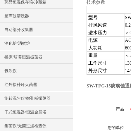
技术参数
药品恒温保存箱/冷藏箱
超声波清洗器
型号
SW
排风风速
0.
自动部分收集器
进水压力
＞0
电源
A
消化炉/消煮炉
大功耗
6
重量
＜
摇床/培养恒温振荡器
工作尺寸
13
外形尺寸
14
氮吹仪
红外接种环灭菌器
SW-TFG-15防腐蚀
旋转混匀仪/微孔板振荡器
产品：
干式恒温器/恒温金属浴
集菌仪/无菌过滤检查仪
您的单位：