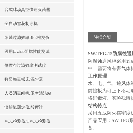
台式脉动真空快速灭菌器
全自动雪花制冰机
详细介绍
细菌过滤效率BFE检测仪
医用口zhao阻燃性能测试
SW-TFG-15防腐蚀
防腐蚀通风柜采用五
熔喷布过滤效率测试仪
中，需要将有害气体
工作原理
数显梅毒摇床/混匀器
水、电、气、通风体
前挡板为可上下移动
人员消毒闸机/卫生清洁站
将消毒液、实验残留
结构特点
溶解氧测定仪/酸度计
采用五成防火搞密度
产品应用：
SW-T
VOC检测仪/TVOC检测仪
备。