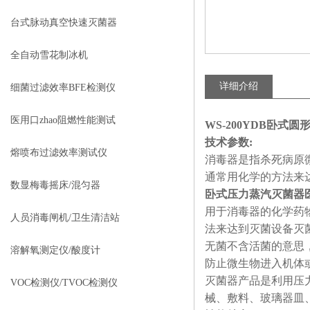
台式脉动真空快速灭菌器
全自动雪花制冰机
详细介绍
细菌过滤效率BFE检测仪
医用口zhao阻燃性能测试
WS-200YDB卧式
技术参数:
熔喷布过滤效率测试仪
消毒器是指杀死病原
通常用化学的方法来
数显梅毒摇床/混匀器
卧式压力蒸汽灭菌器
用于消毒器的化学药
人员消毒闸机/卫生清洁站
法来达到灭菌设备灭
无菌不含活菌的意思
溶解氧测定仪/酸度计
防止微生物进入机体
灭菌器产品是利用压
VOC检测仪/TVOC检测仪
械、敷料、玻璃器皿