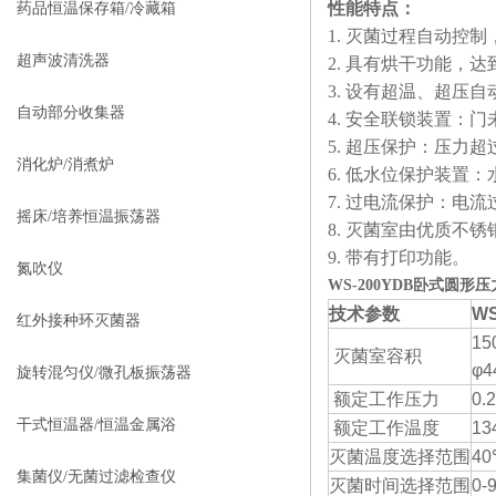
性能特点：
药品恒温保存箱/冷藏箱
1. 灭菌过程自动控
超声波清洗器
2. 具有烘干功能，
3. 设有超温、超压
自动部分收集器
4. 安全联锁装置：
5. 超压保护：压力
消化炉/消煮炉
6. 低水位保护装置
7. 过电流保护：电
摇床/培养恒温振荡器
8. 灭菌室由优质不
9. 带有打印功能。
氮吹仪
WS-200YDB卧式圆形
技术参数
WS
红外接种环灭菌器
15
灭菌室容积
φ4
旋转混匀仪/微孔板振荡器
额定工作压力
0.
干式恒温器/恒温金属浴
额定工作温度
13
灭菌温度选择范围
40
集菌仪/无菌过滤检查仪
灭菌时间选择范围
0-