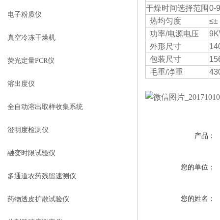
干燥时间选择范围
0-
电子粉质仪
热均匀度
≤±
功率/电源电压
9K
真空冷冻干燥机
外形尺寸
14
包装尺寸
15
荧光定量PCR仪
毛重/净重
43
溶出度仪
全自动溶出取样收集系统
澄明度检测仪
产品：
融变时限试验仪
您的单位：
多通道农药残留速测仪
您的姓名：
药物透皮扩散试验仪