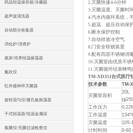
2.灭菌快速4-6分钟
药品恒温保存箱/冷藏箱
3.灭菌温度、灭菌时
超声波清洗器
4.汽水内循环系统，
5.超温、超压自动保
自动部分收集器
6.断水保护控制
7.自动排放冷空气
消化炉/消煮炉
8.门安全联锁装置
9.配有四层不锈钢消
摇床/培养恒温振荡器
10.灭菌室由优质不
11.灭菌循环结束蜂
氮吹仪
TM-XD35J台式医
技术参数
TM-
红外接种环灭菌器
20L
灭菌室容积
(φ25
旋转混匀仪/微孔板振荡器
工作压力
0.22
干式恒温器/恒温金属浴
工作温度
134
灭菌温度
105-
集菌仪/无菌过滤检查仪
计时时间
0-60