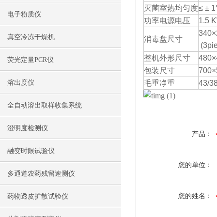
灭菌室热均匀度
≤ ± 
电子粉质仪
功率电源电压
1.5 
340×
真空冷冻干燥机
消毒盘尺寸
(3pi
整机外形尺寸
480×
荧光定量PCR仪
包装尺寸
700×
溶出度仪
毛重净重
43/3
全自动溶出取样收集系统
澄明度检测仪
产品：
融变时限试验仪
您的单位：
多通道农药残留速测仪
您的姓名：
药物透皮扩散试验仪