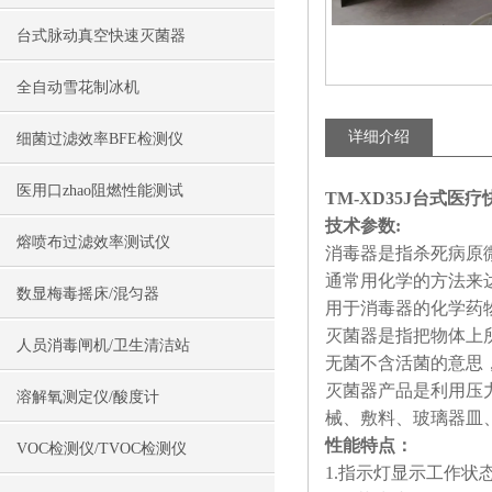
台式脉动真空快速灭菌器
全自动雪花制冰机
详细介绍
细菌过滤效率BFE检测仪
医用口zhao阻燃性能测试
TM-XD35J台式医
技术参数:
熔喷布过滤效率测试仪
消毒器是指杀死病原
通常用化学的方法来
数显梅毒摇床/混匀器
用于消毒器的化学药
灭菌器是指把物体上
人员消毒闸机/卫生清洁站
无菌不含活菌的意思
灭菌器产品是利用压
溶解氧测定仪/酸度计
械、敷料、玻璃器皿
性能特点：
VOC检测仪/TVOC检测仪
1.指示灯显示工作状