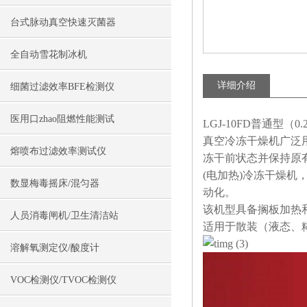
台式脉动真空快速灭菌器
全自动雪花制冰机
详细介绍
细菌过滤效率BFE检测仪
医用口zhao阻燃性能测试
LGJ-10FD普通型（
真空冷冻干燥机广泛
熔喷布过滤效率测试仪
冻干前状态并保持原
(电加热)冷冻干燥机
数显梅毒摇床/混匀器
动化。
该机型具备搁板加热
人员消毒闸机/卫生清洁站
适用于散装（液态、
溶解氧测定仪/酸度计
VOC检测仪/TVOC检测仪