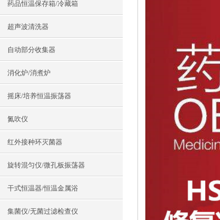
药品恒温保存箱/冷藏箱
超声波清洗器
自动部分收集器
消化炉/消煮炉
摇床/培养恒温振荡器
氮吹仪
红外接种环灭菌器
旋转混匀仪/微孔板振荡器
干式恒温器/恒温金属浴
集菌仪/无菌过滤检查仪