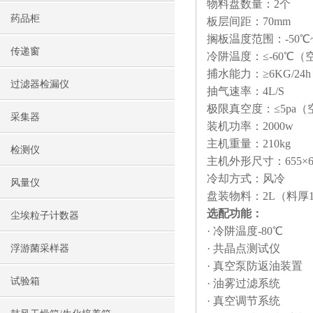
物料盘数量：2个
药品柜
板层间距：70mm
搁板温度范围：-50℃~
传递窗
冷阱温度：≤-60℃（
捕水能力：≥6KG/24h
过滤器检漏仪
抽气速率：4L/S
极限真空度：≤5pa（
采集器
装机功率：2000w
主机重量：210kg
检测仪
主机外形尺寸：655×64
冷却方式：风冷
风量仪
盘装物料：2L（料厚1
选配功能：
尘埃粒子计数器
· 冷阱温度-80℃
· 共晶点测试仪
浮游菌采样器
· 真空泵防返油装置
试验箱
· 油雾过滤系统
· 真空调节系统