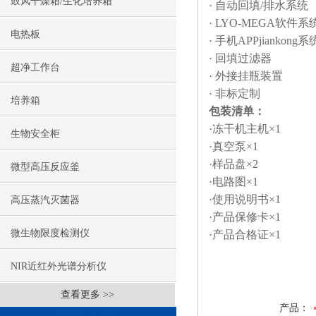
鼓风干燥箱/生化培养箱
· 自动回填/排水系统
· LYO-MEGA软件系
电热板
· 手机APPjiankong系
· 回填过滤器
超净工作台
· 外接挂瓶装置
· 非标定制
培养箱
包装清单：
·冻干机主机×1
生物安全柜
·真空泵×1
·样品盘×2
微型高压反应釜
·电路图×1
·使用说明书×1
高压蒸汽灭菌器
·产品保修卡×1
微生物限度检测仪
·产品合格证×1
NIR近红外光谱分析仪
查看更多 >>
产品：