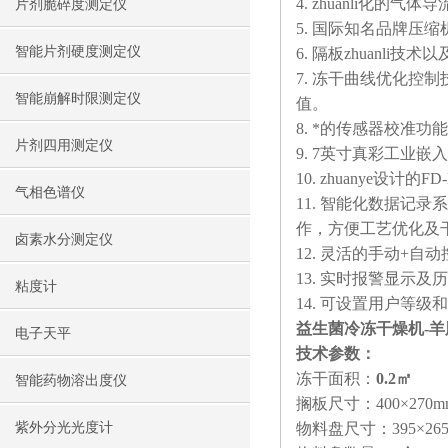
4. zhuanli化
片剂脆碎度测定仪
5. 国际知名品牌压
智能片剂硬度测定仪
6. 隔板zhuan
7. 冻干曲线优化
智能崩解时限测定仪
值。
8. *的传感器校准
片剂四用测定仪
9. 7英寸真彩工业嵌
10. zhuanye
气相色谱仪
11. 智能化数据
作，方便工艺优化及
卤素水分测定仪
12. 灵活的手动+
13. 实时报警显示
粘度计
14. 可设置用户等
益生菌冷冻干燥机-
电子天平
技术参数：
冻干面积：
0.2㎡
智能药物溶出度仪
搁板尺寸：400×270m
物料盘尺寸：395×26
紫外分光光度计