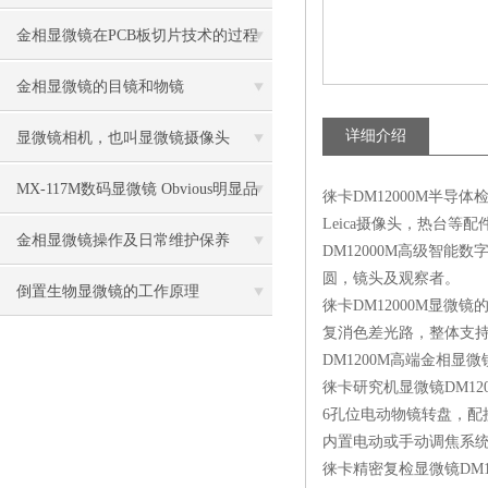
比传统卤素更明显
金相显微镜在PCB板切片技术的过程
控制中的作用
金相显微镜的目镜和物镜
详细介绍
显微镜相机，也叫显微镜摄像头
MX-117M数码显微镜 Obvious明显品
徕卡
DM12000M
半导体
Leica
摄像头，热台等配
牌值得推荐
金相显微镜操作及日常维护保养
DM12000M
高级智能数
圆，镜头及观察者。
倒置生物显微镜的工作原理
徕卡
DM12000M
显微镜
复消色差光路，整体支
DM1200M
高端金相显微
徕卡研究机显微镜
DM12
6
孔位电动物镜转盘，配
内置电动或手动调焦系
徕卡精密复检显微镜
DM