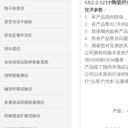
SX2-2-12TP
电子粉质仪
技术参数：
1、本产品国内联保
真空冷冻干燥机
2、在产品售出7天
3、质保期内如有产
荧光定量PCR仪
4、所有产品售后问
5、感谢您对兄弟的
溶出度仪
公司拥有经验丰富的
供ODM和OEM服务
全自动溶出取样收集系统
产品除了国内市场还
公司以丰富的行业经
澄明度检测仪
行“以客户为本·以服
融变时限试验仪
多通道农药残留速测仪
产品：
药物透皮扩散试验仪