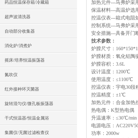
加热元件---马弗炉
药品恒温保存箱/冷藏箱
保温材料---高温炉
超声波清洗器
控温仪表---箱式电
控制系统---马弗炉
自动部分收集器
安全措施---具备
技术参数：
消化炉/消煮炉
炉膛尺寸：160*150*
炉膛材质：氧化铝陶
摇床/培养恒温振荡器
炉膛容积：3.6L
设计温度：1200℃
氮吹仪
使用温度：≤1100℃
控温仪表：宇电30段
红外接种环灭菌器
控温精度：±1℃
加热元件：合金加热
旋转混匀仪/微孔板振荡器
热电偶：K型热电偶
升温速率：≤30℃/min
干式恒温器/恒温金属浴
电源电压：AC220V50
集菌仪/无菌过滤检查仪
功率：2000w