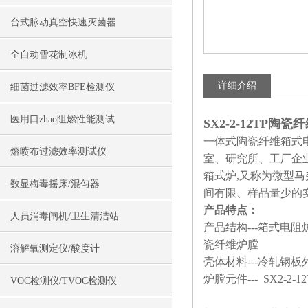
台式脉动真空快速灭菌器
全自动雪花制冰机
详细介绍
细菌过滤效率BFE检测仪
医用口zhao阻燃性能测试
SX2-2-12TP
一体式陶瓷纤维箱式
熔喷布过滤效率测试仪
室、研究所、工厂企
箱式炉,又称为微型
数显梅毒摇床/混匀器
间有限、样品量少的
产品特点：
人员消毒闸机/卫生清洁站
产品结构---箱式电
瓷纤维炉膛
溶解氧测定仪/酸度计
壳体材料---冷轧
炉膛元件--- SX
VOC检测仪/TVOC检测仪