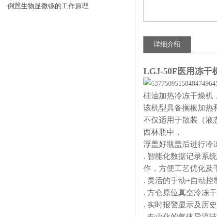
倒置生物显微镜的工作原理
详细介绍
LGJ-50F医用冻
硅油加热冷冻干燥机
该机型具备搁板加热
不仅适用于散装（液
西林瓶中，
浮盖好瓶盖后进行冷
. 智能化数据记录
作，方便工艺优化及
. 灵活的手动+自动
. 方仓原位真空冷
. 实时报警显示及历
. 专业化的气体导流