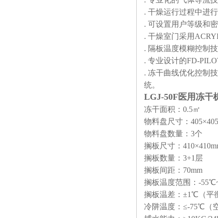
. 干燥运行过程中
. 可设置用户等级和
. 干燥室门采用AC
. 隔板温度模糊控
. 专业设计的FD-
. 冻干曲线优化控
统。
LGJ-50F医用冻
冻干面积：0.5㎡
物料盘尺寸：405×40
物料盘数量：3个
搁板尺寸：410×410m
搁板数量：3+1层
搁板间距：70mm
搁板温度范围：-55℃~
搁板温差：±1℃（平
冷阱温度：≤-75℃（