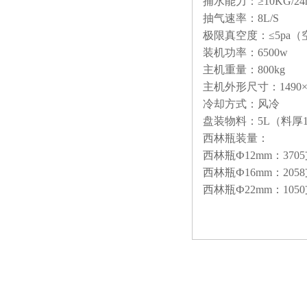
捕水能力：≥10KG/24
抽气速率：8L/S
极限真空度：≤5pa（
装机功率：6500w
主机重量：800kg
主机外形尺寸：1490×8
冷却方式：风冷
盘装物料：5L（料厚1
西林瓶装量：
西林瓶Ф12mm：370
西林瓶Ф16mm：205
西林瓶Ф22mm：105