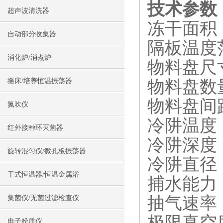
技术参数
超声波清洗器
冻干面积：
自动部分收集器
隔板温度范
消化炉/消煮炉
物料盘尺寸
物料盘数
摇床/培养恒温振荡器
物料盘间距
氮吹仪
冷阱温度：
红外接种环灭菌器
冷阱深度：
旋转混匀仪/微孔板振荡器
冷阱直径：
干式恒温器/恒温金属浴
捕水能力：3
抽气速率：
集菌仪/无菌过滤检查仪
极限真空度
电子粉质仪