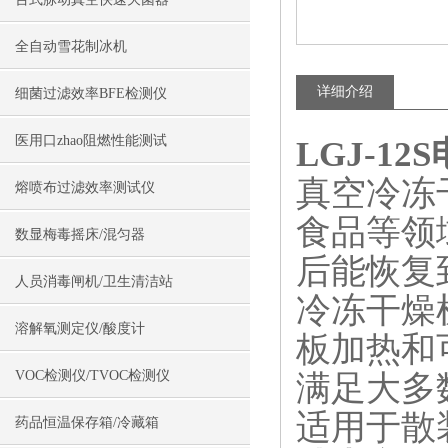
全自动雪花制冰机
详细介绍
细菌过滤效率BFE检测仪
医用口zhao阻燃性能测试
LGJ-1
真空冷冻
熔喷布过滤效率测试仪
食品等领
数显梅毒摇床/混匀器
后能恢复
人员消毒闸机/卫生清洁站
冷冻干燥
溶解氧测定仪/酸度计
板加热和
VOC检测仪/TVOC检测仪
满足大多
适用于散
药品恒温保存箱/冷藏箱