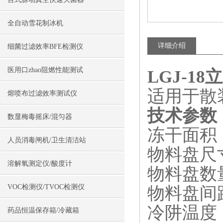
全自动雪花制冰机
详细介绍
细菌过滤效率BFE检测仪
医用口zhao阻燃性能测试
LGJ-1
适用于散
熔喷布过滤效率测试仪
技术参数
数显梅毒摇床/混匀器
冻干面积：0
人员消毒闸机/卫生清洁站
物料盘尺寸
溶解氧测定仪/酸度计
物料盘数量
VOC检测仪/TVOC检测仪
物料盘间距
冷阱温度：
药品恒温保存箱/冷藏箱