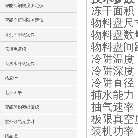
智能片剂硬度测定仪
冻干面积：
物料盘尺寸
智能崩解时限测定仪
物料盘数
片剂四用测定仪
物料盘间距
气相色谱仪
冷阱温度：
卤素水分测定仪
冷阱深度：
粘度计
冷阱直径：
捕水能力：6
电子天平
抽气速率：
智能药物溶出度仪
极限真空度
紫外分光光度计
装机功率：
药品柜