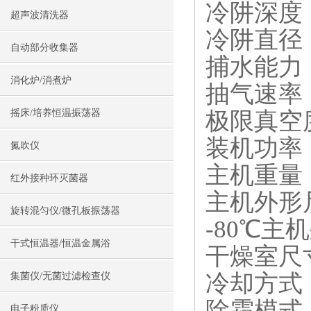
冷阱深度：
超声波清洗器
冷阱直径：
自动部分收集器
捕水能力：6
消化炉/消煮炉
抽气速率：
极限真空度
摇床/培养恒温振荡器
装机功率：
氮吹仪
主机重量：
红外接种环灭菌器
主机外形尺寸
旋转混匀仪/微孔板振荡器
-80℃主机
干式恒温器/恒温金属浴
干燥室尺寸
冷却方式
集菌仪/无菌过滤检查仪
除霜模式
电子粉质仪