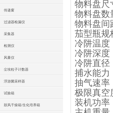
物料盘尺寸
传递窗
物料盘数
物料盘间距
过滤器检漏仪
茄型瓶规格及
采集器
冷阱温度：
检测仪
冷阱深度：
风量仪
冷阱直径：
尘埃粒子计数器
捕水能力：3
抽气速率：
浮游菌采样器
极限真空度
试验箱
装机功率：
鼓风干燥箱/生化培养箱
主机重量：