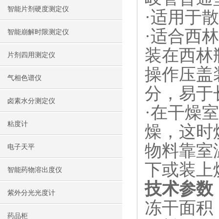
智能片剂硬度测定仪
·适用于
·适合西
智能崩解时限测定仪
装在西林
片剂四用测定仪
操作压盖
气相色谱仪
分，易于
卤素水分测定仪
·在干燥
粘度计
燥，这时
物料靠室
电子天平
下或装上
智能药物溶出度仪
技术参数
紫外分光光度计
冻干面积：
药品柜