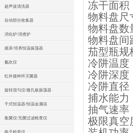
冻干面积：
超声波清洗器
物料盘尺寸
自动部分收集器
物料盘数
消化炉/消煮炉
物料盘间距
茄型瓶规格及
摇床/培养恒温振荡器
冷阱温度：
氮吹仪
冷阱深度：
红外接种环灭菌器
冷阱直径：
旋转混匀仪/微孔板振荡器
捕水能力：3
干式恒温器/恒温金属浴
抽气速率：
极限真空度
集菌仪/无菌过滤检查仪
装机功率：
电子粉质仪