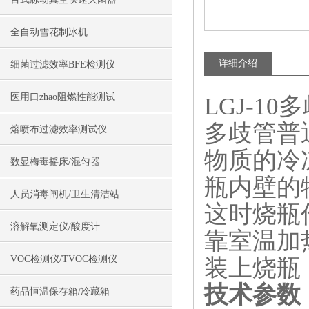
全自动雪花制冰机
详细介绍
细菌过滤效率BFE检测仪
医用口zhao阻燃性能测试
LGJ-1
多歧管普
熔喷布过滤效率测试仪
物质的冷
数显梅毒摇床/混匀器
瓶内壁的
人员消毒闸机/卫生清洁站
这时烧瓶
溶解氧测定仪/酸度计
靠室温加
VOC检测仪/TVOC检测仪
装上烧瓶
技术参数
药品恒温保存箱/冷藏箱