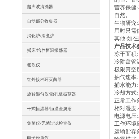
超声波清洗器
营养保健
自然。
自动部分收集器
生物研究
用时只需
消化炉/消煮炉
其他:如
产品技术
摇床/培养恒温振荡器
冻干面积: 
冷阱盘管温度
氮吹仪
极限真空度:
抽气速率: 
红外接种环灭菌器
捕水能力: 3
冷却方式
旋转混匀仪/微孔板振荡器
正常工作条件
相对湿度:≤
干式恒温器/恒温金属浴
电源电压:单
工作环境
集菌仪/无菌过滤检查仪
运输贮存条件
电子粉质仪