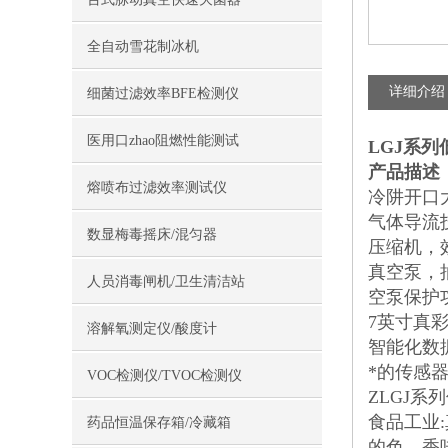
全自动雪花制冰机
详细介绍
细菌过滤效率BFE检测仪
医用口zhao阻燃性能测试
LGJ系列
产品描述
熔喷布过滤效率测试仪
冷阱开口
气体导流
数显梅毒摇床/混匀器
压缩机，
真空泵，
人员消毒闸机/卫生清洁站
空泵保护
7英寸真彩
溶解氧测定仪/酸度计
智能化数
*的传感
VOC检测仪/TVOC检测仪
ZLGJ
食品工业
药品恒温保存箱/冷藏箱
的色、香