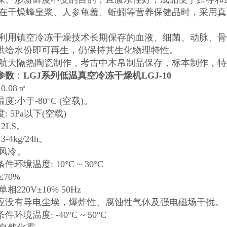
:在干燥蜂皇浆、人参龟羞、蚯蚓等营养保健品时，采用
:利用镇空冷冻干燥技术长期保存的血液、细菌、动脉、骨
供给水份即可再生，仍保持其生化物理特性。
在航天隔热陶瓷制作，考古中木帛制品保存，标本制作，特
参数
：
LGJ系列低温真空冷冻干燥机LGJ-10
0.08㎡
:小于-80°C (空载)。
 5Pa以下(空载)
2LS。
-4kg/24h。
:风冷。
环境温度: 10°C ~ 30°C
70%
相220V±10% 50Hz
应没有导电尘埃，爆炸性、腐蚀性气体及强电磁场干扰。
环境温度: -40°C ~ 50°C