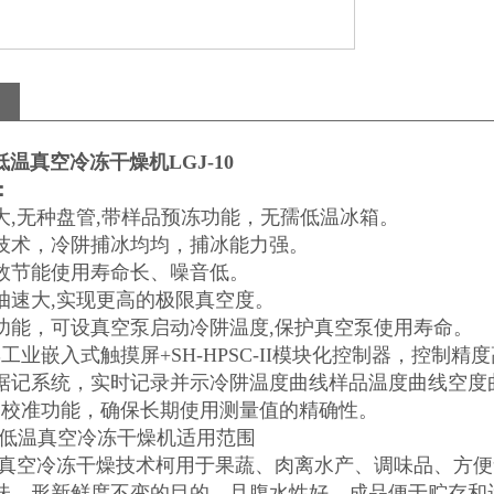
低温真空冷冻干燥机LGJ-10
：
大,无种盘管,带样品预冻功能，无孺低温冰箱。
技术，冷阱捕冰均均，捕冰能力强。
效节能使用寿命长、噪音低。
抽速大,实现更高的极限真空度。
功能，可设真空泵启动冷阱温度,保护真空泵使用寿命。
工业嵌入式触摸屏+SH-HPSC-II模块化控制器，控制
据记系统，实时记录并示冷阱温度曲线样品温度曲线空度
器校准功能，确保长期使用测量值的精确性。
系列低温真空冷冻干燥机适用范围
:真空冷冻干燥技术柯用于果蔬、肉离水产、调味品、方
味、形新鲜度不变的目的，且腹水性好，成品便于贮存和