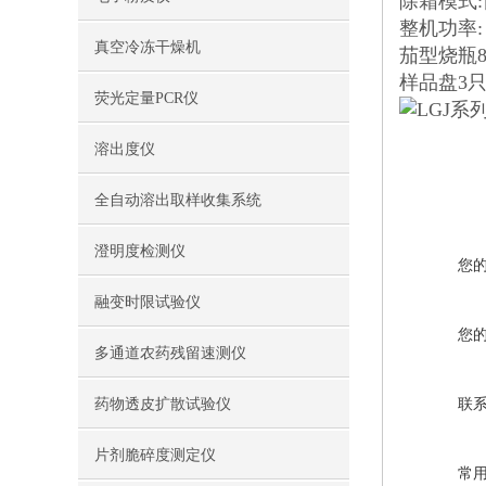
除霜模式
整机功率: 
真空冷冻干燥机
茄型烧瓶8支
样品盘3只
荧光定量PCR仪
溶出度仪
全自动溶出取样收集系统
澄明度检测仪
您
融变时限试验仪
您
多通道农药残留速测仪
药物透皮扩散试验仪
联
片剂脆碎度测定仪
常