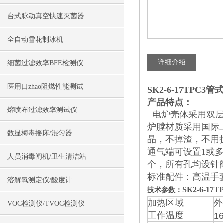
台式脉动真空快速灭菌器
全自动雪花制冰机
详细介绍
细菌过滤效率BFE检测仪
医用口zhao阻燃性能测试
SK2-6-17TPC3
产品特点：
熔喷布过滤效率测试仪
电炉壳体采用双层
炉膛材质采用国际
数显梅毒摇床/混匀器
晶，不掉渣，不用担
通气端可设置1或
人员消毒闸机/卫生清洁站
个，所有孔均设针阀。
标准配件：高温手套
溶解氧测定仪/酸度计
SK2-6-1
技术参数：
加热区域
外
VOC检测仪/TVOC检测仪
工作温度
1