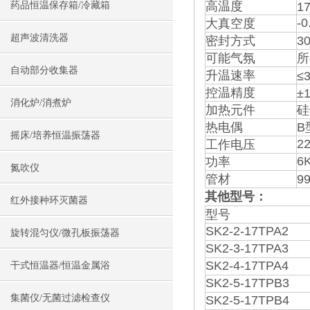
高温度
药品恒温保存箱/冷藏箱
1
-0
大真空度
超声波清洗器
密封方式
3
可能气氛
所
自动部分收集器
升温速率
≤
控温精度
±
消化炉/消煮炉
加热元件
硅
热电偶
B
摇床/培养恒温振荡器
2
工作电压
6
功率
氮吹仪
管材
9
其他型号：
红外接种环灭菌器
型号
SK2-2-17TPA2
旋转混匀仪/微孔板振荡器
SK2-3-17TPA3
SK2-4-17TPA4
干式恒温器/恒温金属浴
SK2-5-17TPB3
集菌仪/无菌过滤检查仪
SK2-5-17TPB4