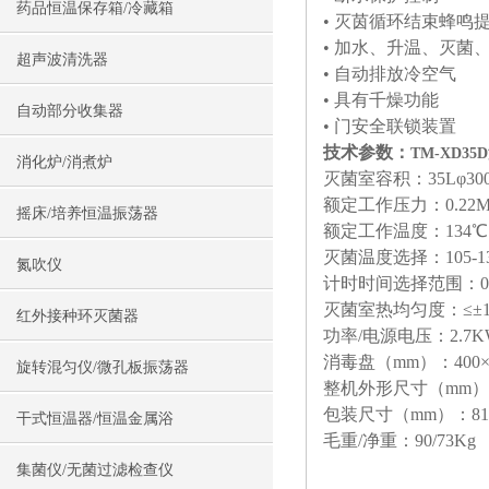
药品恒温保存箱/冷藏箱
• 灭茵循环结束蜂鸣
• 加水、升温、灭菌
超声波清洗器
• 自动排放冷空气
• 具有千燥功能
自动部分收集器
• 门安全联锁装置
技术参数：
TM-XD
消化炉/消煮炉
灭菌室容积：35Lφ300
额定工作压力：0.22M
摇床/培养恒温振荡器
额定工作温度：134℃
灭菌温度选择：105-1
氮吹仪
计时时间选择范围：0-9
灭菌室热均匀度：≤±
红外接种环灭菌器
功率/电源电压：2.7KW/
消毒盘（mm）：400×200
旋转混匀仪/微孔板振荡器
整机外形尺寸（mm）：7
包装尺寸（mm）：810×
干式恒温器/恒温金属浴
毛重/净重：90/73Kg
集菌仪/无菌过滤检查仪