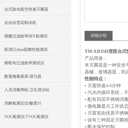
台式脉动真空快速灭菌器
全自动雪花制冰机
详细介绍
细菌过滤效率BFE检测仪
医用口zhao阻燃性能测试
TM-XD35D澄医
产品用途：
熔喷布过滤效率测试仪
本灭菌器是一种安全
器械，玻璃器皿，药
数显梅毒摇床/混匀器
性能特点：
• 灭茵快速4-6分钟
人员消毒闸机/卫生清洁站
• 汽水内循环系统，
• 配有四层不锈钢消
溶解氧测定仪/酸度计
• 微电脑显示工作状
• 灭茵室由优质不锈
VOC检测仪/TVOC检测仪
• 设有三种固定灭菌
• 断水保护控制