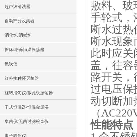
敷料、玻
超声波清洗器
手轮式，
自动部分收集器
断水过热
消化炉/消煮炉
断水现象
此时应关
摇床/培养恒温振荡器
盖，往容
氮吹仪
路开关，
红外接种环灭菌器
过电压保
旋转混匀仪/微孔板振荡器
动切断加
干式恒温器/恒温金属浴
（AC22
性能特点
集菌仪/无菌过滤检查仪
1.全不
电子粉质仪