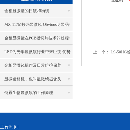
验证码：
金相显微镜的目镜和物镜
MX-117M数码显微镜 Obvious明显品
牌值得推荐
金相显微镜在PCB板切片技术的过程
控制中的作用
LED为光学显微镜行业带来巨变 优势
上一个：
LS-50
比传统卤素更明显
金相显微镜操作及日常维护保养
显微镜相机，也叫显微镜摄像头
倒置生物显微镜的工作原理
工作时间