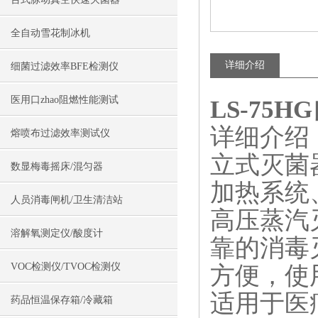
全自动雪花制冰机
详细介绍
细菌过滤效率BFE检测仪
医用口zhao阻燃性能测试
LS-7
详细介绍
熔喷布过滤效率测试仪
立式灭菌
数显梅毒摇床/混匀器
加热系统
人员消毒闸机/卫生清洁站
高压蒸汽
溶解氧测定仪/酸度计
靠的消毒
VOC检测仪/TVOC检测仪
方便，使
适用于医
药品恒温保存箱/冷藏箱