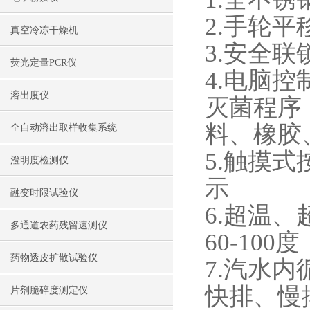
2.手轮
真空冷冻干燥机
3.安全
荧光定量PCR仪
4.电脑控
溶出度仪
灭菌程序
料、橡胶
全自动溶出取样收集系统
5.触摸
澄明度检测仪
示
融变时限试验仪
6.超温、
多通道农药残留速测仪
60-100度
药物透皮扩散试验仪
7.汽水
快排、慢
片剂脆碎度测定仪