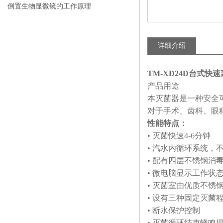
比传统卤素更明显
倒置生物显微镜的工作原理
详细介绍
TM-XD24D台式
产品用途
本灭菌器是一种安全
对于手术、齿科、眼
性能特点：
• 灭菌快速4-6分钟
• 汽水内循环系统，
• 配有四层不锈钢消
• 微电脑显示工作状
• 灭菌室由优质不锈
• 设有三种固定灭菌
• 断水保护控制
• 灭菌循环结束蜂鸣