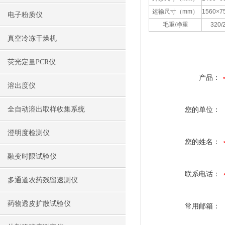
运输尺寸（mm）
1560×7
电子粉质仪
毛重/净重
320/
真空冷冻干燥机
荧光定量PCR仪
产品：
溶出度仪
全自动溶出取样收集系统
您的单位：
澄明度检测仪
您的姓名：
融变时限试验仪
联系电话：
多通道农药残留速测仪
药物透皮扩散试验仪
常用邮箱：