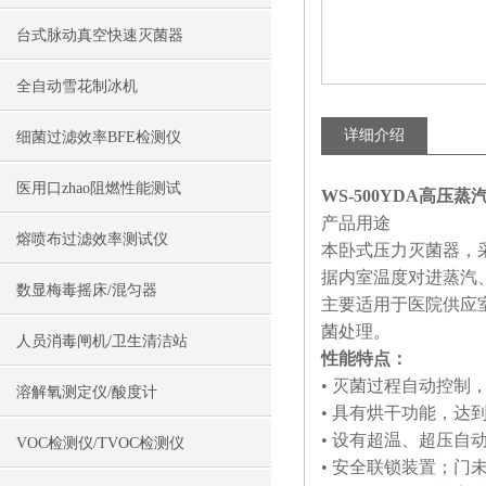
台式脉动真空快速灭菌器
全自动雪花制冰机
详细介绍
细菌过滤效率BFE检测仪
医用口zhao阻燃性能测试
WS-500YDA高压蒸
产品用途
熔喷布过滤效率测试仪
本卧式压力灭菌器，
据内室温度对进蒸汽
数显梅毒摇床/混匀器
主要适用于医院供应
菌处理。
人员消毒闸机/卫生清洁站
性能特点：
• 灭菌过程自动控制
溶解氧测定仪/酸度计
• 具有烘干功能，达
• 设有超温、超压自
VOC检测仪/TVOC检测仪
• 安全联锁装置；