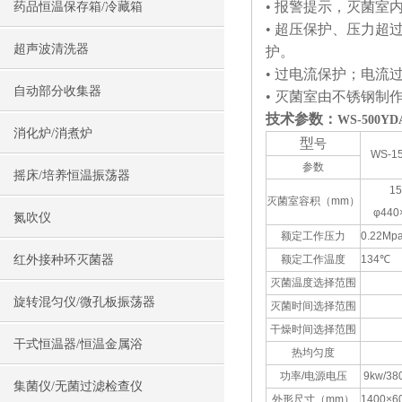
• 报警提示，灭菌室内
药品恒温保存箱/冷藏箱
• 超压保护、压力
超声波清洗器
护。
• 过电流保护；电流
自动部分收集器
• 灭菌室由不锈钢制
技术参数：
WS-500
消化炉/消煮炉
型
号
WS-1
参数
摇床/培养恒温振荡器
15
灭菌室容积（mm）
φ440
氮吹仪
额定工作压力
0.22Mp
红外接种环灭菌器
额定工作温度
134℃
灭菌温度选择范围
旋转混匀仪/微孔板振荡器
灭菌时间选择范围
干燥时间选择范围
干式恒温器/恒温金属浴
热均匀度
功率/电源电压
9kw/38
集菌仪/无菌过滤检查仪
外形尺寸（mm）
1400×6