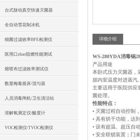
台式脉动真空快速灭菌器
全自动雪花制冰机
详细介绍
细菌过滤效率BFE检测仪
医用口zhao阻燃性能测试
WS-280YDA消毒
产品用途
熔喷布过滤效率测试仪
本卧式压力灭菌器，
据内室温度对进蒸汽
数显梅毒摇床/混匀器
主要适用于医院供应
菌处理。
人员消毒闸机/卫生清洁站
性能特点：
• 灭菌过程自动控制
溶解氧测定仪/酸度计
• 具有烘干功能，达
• 设有超温、超压自
VOC检测仪/TVOC检测仪
• 安全联锁装置；