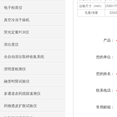
运输尺寸（mm）
1560×7
电子粉质仪
毛重/净重
320/
真空冷冻干燥机
荧光定量PCR仪
产品：
溶出度仪
全自动溶出取样收集系统
您的单位：
澄明度检测仪
您的姓名：
融变时限试验仪
联系电话：
多通道农药残留速测仪
药物透皮扩散试验仪
常用邮箱：