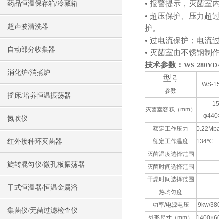
• 报警提示，灭菌室内
药品恒温保存箱/冷藏箱
• 超压保护、压力
超声波清洗器
护。
• 过电流保护；电流
自动部分收集器
• 灭菌室由不锈钢制
技术参数：
WS-280
消化炉/消煮炉
型
号
WS-1
参数
摇床/培养恒温振荡器
15
灭菌室容积（mm）
φ440
氮吹仪
额定工作压力
0.22Mp
红外接种环灭菌器
额定工作温度
134℃
灭菌温度选择范围
旋转混匀仪/微孔板振荡器
灭菌时间选择范围
干燥时间选择范围
干式恒温器/恒温金属浴
热均匀度
功率/电源电压
9kw/38
集菌仪/无菌过滤检查仪
外形尺寸（mm）
1400×6