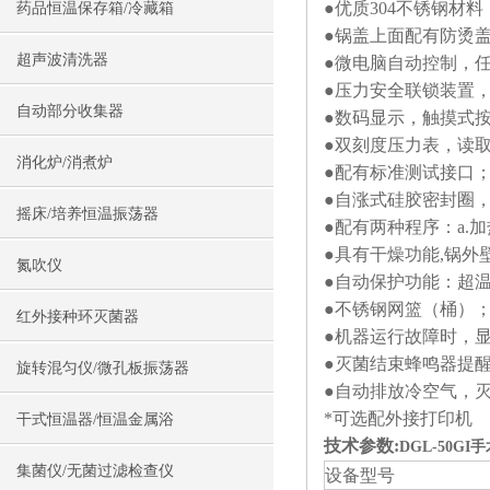
●优质304不锈钢材料
药品恒温保存箱/冷藏箱
●锅盖上面配有防烫
超声波清洗器
●微电脑自动控制，
●压力安全联锁装置
自动部分收集器
●数码显示，触摸式
●双刻度压力表，读
消化炉/消煮炉
●配有标准测试接口
●自涨式硅胶密封圈
摇床/培养恒温振荡器
●配有两种程序：a.加
●具有干燥功能,锅
氮吹仪
●自动保护功能：超
●不锈钢网篮（桶）
红外接种环灭菌器
●机器运行故障时，
●灭菌结束蜂鸣器提
旋转混匀仪/微孔板振荡器
●自动排放冷空气，
*可选配外接打印机
干式恒温器/恒温金属浴
技术参数:
DGL-50
集菌仪/无菌过滤检查仪
设备型
号