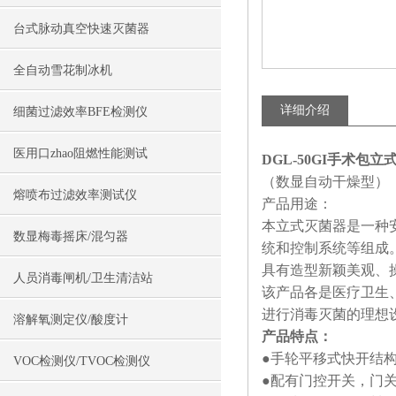
台式脉动真空快速灭菌器
全自动雪花制冰机
详细介绍
细菌过滤效率BFE检测仪
医用口zhao阻燃性能测试
DGL-50GI手术包
（数显自动干燥型）
熔喷布过滤效率测试仪
产品用途：
本立式灭菌器是一种
数显梅毒摇床/混匀器
统和控制系统等组成
具有造型新颖美观、
人员消毒闸机/卫生清洁站
该产品各是医疗卫生
进行消毒灭菌的理想
溶解氧测定仪/酸度计
产品特点：
●手轮平移式快开结
VOC检测仪/TVOC检测仪
●配有门控开关，门