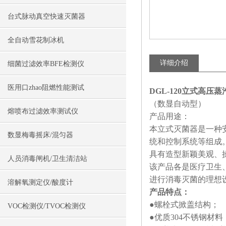
台式脉动真空快速灭菌器
全自动雪花制冰机
详细介绍
细菌过滤效率BFE检测仪
医用口zhao阻燃性能测试
DGL-120立式高压
（数显自动型）
熔喷布过滤效率测试仪
产品用途：
本立式灭菌器是一种
数显梅毒摇床/混匀器
统和控制系统等组成
具有造型新颖美观、
人员消毒闸机/卫生清洁站
该产品各是医疗卫生
进行消毒灭菌的理想
溶解氧测定仪/酸度计
产品特点：
●螺栓式掀盖结构；
VOC检测仪/TVOC检测仪
●优质304不锈钢材料