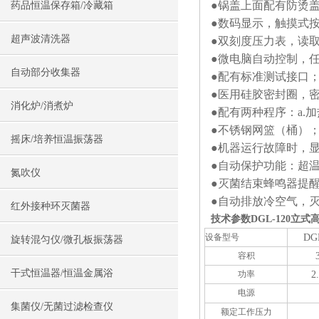
●锅盖上面配有防烫
药品恒温保存箱/冷藏箱
●数码显示，触摸式
超声波清洗器
●双刻度压力表，读
●微电脑自动控制，
自动部分收集器
●配有标准测试接口
●医用硅胶密封圈，
消化炉/消煮炉
●配有两种程序：a.加
●不锈钢网篮（桶）
摇床/培养恒温振荡器
●机器运行故障时，
●自动保护功能：超
氮吹仪
●灭菌结束蜂鸣器提
●自动排放冷空气，
红外接种环灭菌器
技术参数
DGL-120立
设备型
号
DG
旋转混匀仪/微孔板振荡器
容积
干式恒温器/恒温金属浴
功率
2
电源
集菌仪/无菌过滤检查仪
额定工作压力