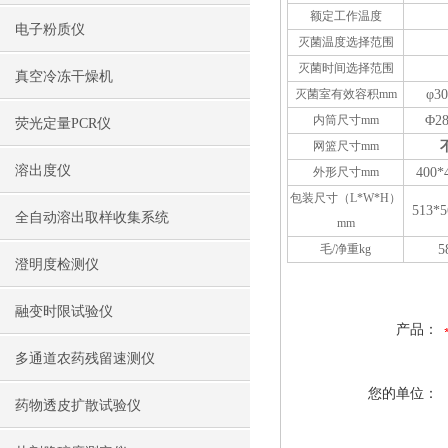
额定工作温度
电子粉质仪
灭菌温度选择范围
灭菌时间选择范围
真空冷冻干燥机
灭菌室有效容积mm
φ3
0
内筒尺寸
mm
Φ
2
荧光定量PCR仪
网篮尺寸mm
溶出度仪
外形尺寸
mm
400
*
包装
尺寸
（
L*W*H
）
5
13
*
5
全自动溶出取样收集系统
mm
毛
/净重kg
5
澄明度检测仪
融变时限试验仪
产品：
多通道农药残留速测仪
您的单位：
药物透皮扩散试验仪