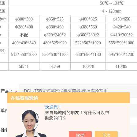
范围
50℃～134℃
范围
4～120min
mm
φ3
0
0*
500
φ350*525
φ400*625
φ4
5
0*
650
m
Φ
280
*
400
φ3
3
0*
460
φ3
8
0*
560
Φ
42
0*
540
m
不配
φ320*240*2
φ360*280*2
Φ
410
*
300
*
2
m
400
*
436
*
840
480
*
525
*
920
5
22
*5
67
*
1020
5
55
*5
99
*1
080
*H
）
5
13
*
560
*1
000
5
8
0*
630
*
110
0
640
*
690
*
1180
695
*
650
*1
23
0
58/41
78/59
100/78
110/85
产品：
欢迎您！
的单位：
来自局域网的朋友！有什么可以帮
助您的吗？
的姓名：