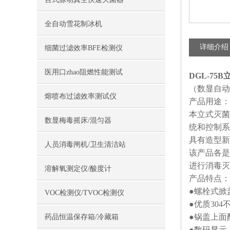
全自动雪花制冰机
详细介绍
细菌过滤效率BFE检测仪
医用口zhao阻燃性能测试
DGL-7
（数显自动
熔喷布过滤效率测试仪
产品用途：
本立式灭菌
数显梅毒摇床/混匀器
统和控制系
具有造型新
人员消毒闸机/卫生清洁站
该产品各是
进行消毒灭
溶解氧测定仪/酸度计
产品特点：
●螺栓式掀
VOC检测仪/TVOC检测仪
●优质30
●锅盖上面
药品恒温保存箱/冷藏箱
●数码显示