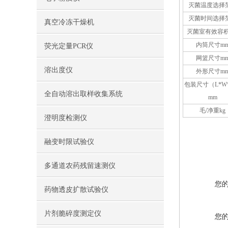
灭菌温度选择
灭菌时间选择
真空冷冻干燥机
灭菌室有效容积
内筒尺寸
m
荧光定量PCR仪
网篮尺寸m
溶出度仪
外形尺寸
m
包装
尺寸
（
L*W
全自动溶出取样收集系统
mm
毛
/净重kg
澄明度检测仪
融变时限试验仪
多通道农药残留速测仪
您
药物透皮扩散试验仪
片剂脆碎度测定仪
您