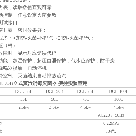
力表，读取数值直观可靠；
动控制，任意设定灭菌参数；
测试接口；
密封圈，密封效果好；
序：a.加热-灭菌-不排汽 b.加热-灭菌-排气；
篮（桶）；
故障时，显示对应错误代码；
功能：超温保护；超压自泄保护；低水位保护，防干烧；
蜂鸣器提醒，自动停机；
冷空气，灭菌结束自动排放蒸汽
GL-75B立式蒸汽消毒灭菌器-疾控实验室用
DGL-35B
DGL-50
B
DGL-75
B
DGL-100
B
35L
50L
75L
100L
2.5kw
3.5kw
4
.5kw
4
.5kw
AC220V
50Hz
力
0.22MPa
度
134℃