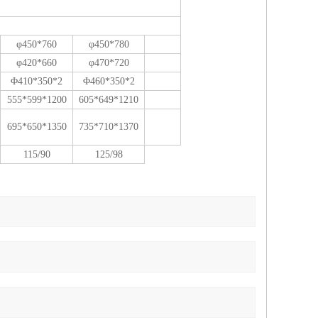
φ4
5
0*
760
φ4
5
0*
780
φ4
2
0*
660
φ4
7
0*
720
Φ
410
*
350
*
2
Φ
460
*
350
*
2
5
55
*5
99
*1
200
605
*
649
*1
210
695
*
650
*1
35
0
735
*
710
*1
37
0
115/90
125/98