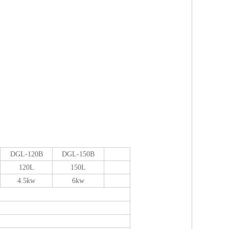
DGL-1
20B
DGL-1
50B
120L
150L
4.5kw
6kw