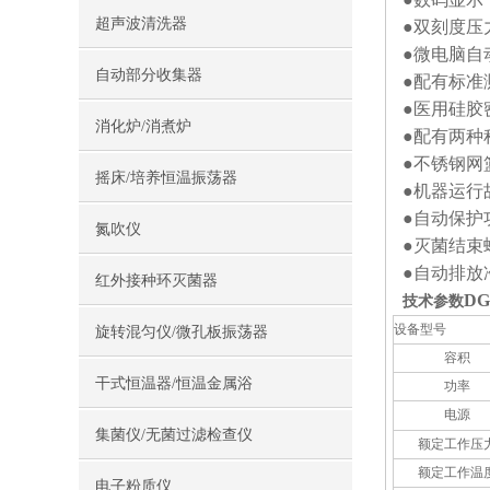
超声波清洗器
●双刻度压
●微电脑自
自动部分收集器
●配有标准
●医用硅胶
消化炉/消煮炉
●配有两种程
●不锈钢网
摇床/培养恒温振荡器
●机器运行
●自动保护
氮吹仪
●灭菌结束
●自动排放
红外接种环灭菌器
D
技术参数
设备型
号
旋转混匀仪/微孔板振荡器
容积
干式恒温器/恒温金属浴
功率
电源
集菌仪/无菌过滤检查仪
额定工作压
额定工作温
电子粉质仪