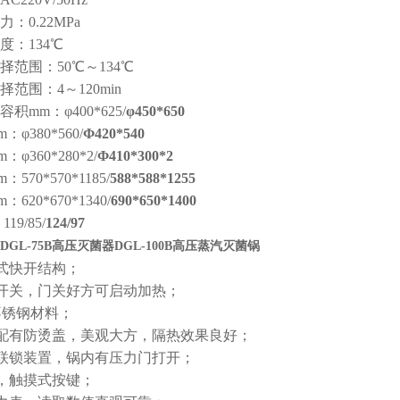
：0.22MPa
度：134℃
择范围：50℃～134℃
范围：4～120min
积mm：φ400*625/
φ450*650
φ380*560/
Φ420*540
φ360*280*2/
Φ410*300*2
570*570*1185/
588*588*1255
620*670*1340/
690*650*1400
19/85/
124/97
DGL-75B高压灭菌器DGL-100B高压蒸汽灭菌锅
式快开结构；
开关，门关好方可启动加热；
4不锈钢材料；
配有防烫盖，美观大方，隔热效果良好；
联锁装置，锅内有压力门打开；
，触摸式按键；