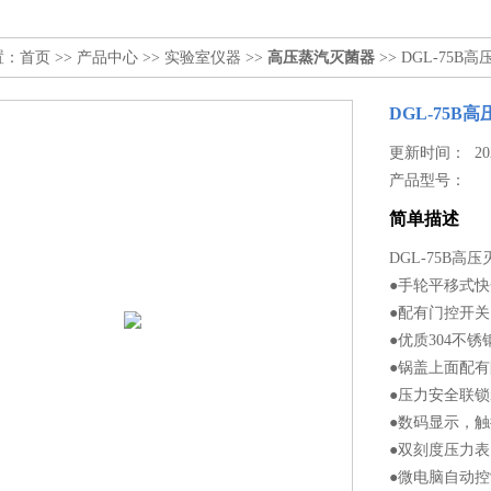
置：
首页
>>
产品中心
>>
实验室仪器
>>
高压蒸汽灭菌器
>> DGL-75B
DGL-75B
更新时间： 2023
产品型号：
简单描述
DGL-75B高
●手轮平移式
●配有门控开
●优质304不
●锅盖上面配
●压力安全联
●数码显示，
●双刻度压力
●微电脑自动