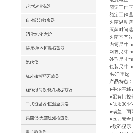
超声波清洗器
额定工作压力
额定工作温
自动部分收集器
灭菌温度选
灭菌时间选择
消化炉/消煮炉
灭菌室有效容
内筒尺寸mm：
摇床/培养恒温振荡器
网篮尺寸mm：
外形尺寸mm：
氮吹仪
包装尺寸mm：
毛/净重kg：1
红外接种环灭菌器
产品特点：
●手轮平移
旋转混匀仪/微孔板振荡器
●配有门控
●优质30
干式恒温器/恒温金属浴
●锅盖上面
集菌仪/无菌过滤检查仪
●压力安全
●数码显示
电子粉质仪