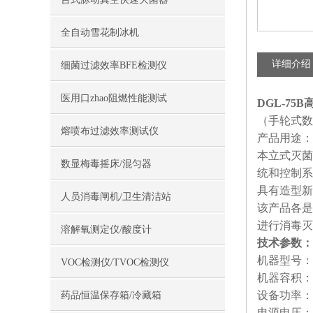
全自动雪花制冰机
详细介绍
细菌过滤效率BFE检测仪
医用口zhao阻燃性能测试
DGL-75
（手轮式数
熔喷布过滤效率测试仪
产品用途：
本立式灭菌
数显梅毒摇床/混匀器
统和控制系
具有造型新
人员消毒闸机/卫生清洁站
该产品各是
进行消毒灭
溶解氧测定仪/酸度计
技术参数：
机器型号：D
VOC检测仪/TVOC检测仪
机器容积：7
设备功率：4
药品恒温保存箱/冷藏箱
电源电压：AC