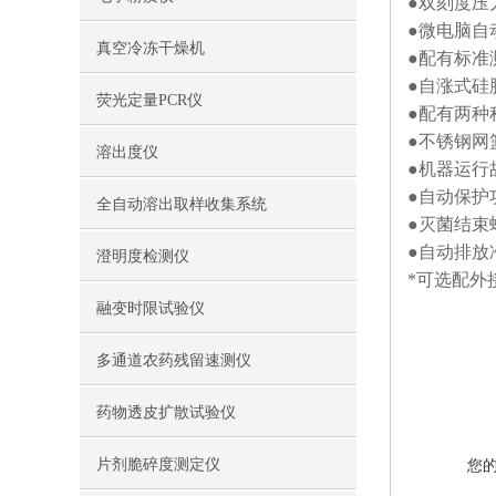
●双刻度压
●微电脑自
真空冷冻干燥机
●配有标准
●自涨式硅
荧光定量PCR仪
●配有两种程
●不锈钢网
溶出度仪
●机器运行
●自动保护
全自动溶出取样收集系统
●灭菌结束
●自动排放
澄明度检测仪
*可选配外
融变时限试验仪
多通道农药残留速测仪
药物透皮扩散试验仪
片剂脆碎度测定仪
您