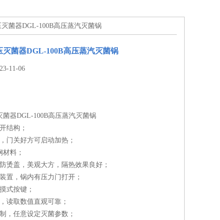
高压灭菌器DGL-100B高压蒸汽灭菌锅
高压灭菌器DGL-100B高压蒸汽灭菌锅
-11-06
压灭菌器DGL-100B高压蒸汽灭菌锅
快开结构；
关，门关好方可启动加热；
锈钢材料；
有防烫盖，美观大方，隔热效果良好；
锁装置，锅内有压力门打开；
触摸式按键；
表，读取数值直观可靠；
控制，任意设定灭菌参数；