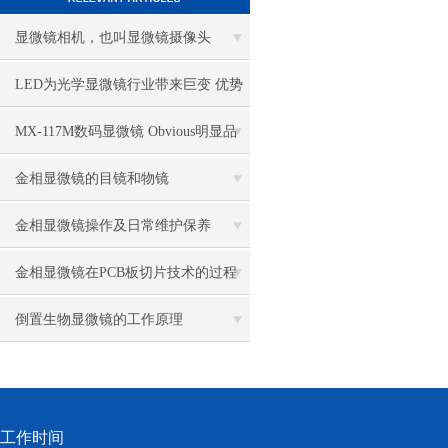
显微镜相机，也叫显微镜摄像头
LED为光学显微镜行业带来巨变 优势
比传统卤素更明显
MX-117M数码显微镜 Obvious明显品
牌值得推荐
金相显微镜的目镜和物镜
金相显微镜操作及日常维护保养
金相显微镜在PCB板切片技术的过程
控制中的作用
倒置生物显微镜的工作原理
工作时间