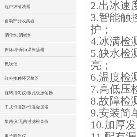
2.出冰速
超声波清洗器
3.智能
自动部分收集器
护；
消化炉/消煮炉
4.冰满
5.缺水
摇床/培养恒温振荡器
亮；
氮吹仪
6.温度
红外接种环灭菌器
7.高低
旋转混匀仪/微孔板振荡器
8.故障
干式恒温器/恒温金属浴
9.安装
10.加
集菌仪/无菌过滤检查仪
11.配
电子粉质仪