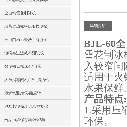
全自动雪花制冰机
详细介绍
细菌过滤效率BFE检测仪
医用口zhao阻燃性能测试
BJL-6
雪花制冰
熔喷布过滤效率测试仪
入较窄间
数显梅毒摇床/混匀器
适用于火
人员消毒闸机/卫生清洁站
水果保鲜
溶解氧测定仪/酸度计
产品特点:
VOC检测仪/TVOC检测仪
1.采用
环保。
药品恒温保存箱/冷藏箱