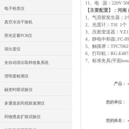
11、电 源：220V 50
电子粉质仪
【主要配置】：
河南
1、气溶胶发生器：2
真空冷冻干燥机
2、光度计：TSI 1个
3、压差变送器：YZ13
荧光定量PCR仪
4、静电中和器; FC-89
5、触摸屏：TPC7062
溶出度仪
6、打印机：RG-E487A
7、标准夹具(平面kouz
全自动溶出取样收集系统
澄明度检测仪
产品：
融变时限试验仪
您的单位：
多通道农药残留速测仪
药物透皮扩散试验仪
您的姓名：