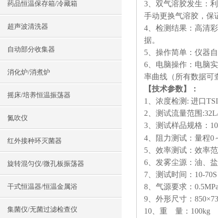
3、双气溶胶发生：
药品恒温保存箱/冷藏箱
手动更换气溶胶，保
超声波清洗器
4、检测结果：高清
据。
自动部分收集器
5、操作简单：仪器
6、电脑操作：电脑
消化炉/消煮炉
率曲线（所有数据可
【技术参数】：
摇床/培养恒温振荡器
1、浓度检测: 进口TSI品
2、测试流量范围:32L/mi
氮吹仪
3、测试样品规格：10
4、阻力测试：量程0～1
红外接种环灭菌器
5、效率测试：效率范围1
6、发雾尘源：油、盐
旋转混匀仪/微孔板振荡器
7、测试时间：10-70S
8、气源要求：0.5MPa，
干式恒温器/恒温金属浴
9、外形尺寸：850×730
集菌仪/无菌过滤检查仪
10、重 量：100kg