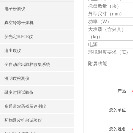
托盘数量（块）
电子粉质仪
外型尺寸（mm）
功率（W）
真空冷冻干燥机
大承载（含夹具）
（kg）
荧光定量PCR仪
电源
溶出度仪
环境温度要求（℃）
附属功能
全自动溶出取样收集系统
澄明度检测仪
产品：
融变时限试验仪
多通道农药残留速测仪
您的单位：
药物透皮扩散试验仪
您的姓名：