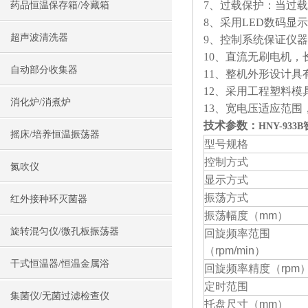
7、过载保护：当过
药品恒温保存箱/冷藏箱
8、采用LED数码显
超声波清洗器
9、控制系统保证仪
10、直流无刷电机，
自动部分收集器
11、整机外形设计
12、采用工程塑料
消化炉/消煮炉
13、宽电压适应范围，
技术参数：
HNY-93
摇床/培养恒温振荡器
型号规格
控制方式
氮吹仪
显示方式
振荡方式
红外接种环灭菌器
振荡幅度（mm）
旋转混匀仪/微孔板振荡器
回旋频率范围
（rpm/min）
干式恒温器/恒温金属浴
回旋频率精度（rpm
定时范围
集菌仪/无菌过滤检查仪
托盘尺寸（mm）