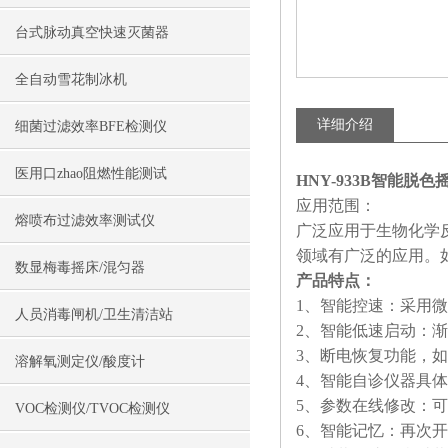
台式脉动真空快速灭菌器
全自动雪花制冰机
详细介绍
细菌过滤效率BFE检测仪
医用口zhao阻燃性能测试
HNY-933B智能脱
应用范围：
熔喷布过滤效率测试仪
广泛应用于生物化学
领域有广泛的应用。
数显梅毒摇床/混匀器
产品特点：
1、智能控速：采用
人员消毒闸机/卫生清洁站
2、智能低速启动：
3、断电恢复功能，
溶解氧测定仪/酸度计
4、智能自诊仪器具
5、参数在线修改：
VOC检测仪/TVOC检测仪
6、智能记忆：再次