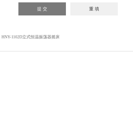
：
HNY-1102D立式恒温振荡器摇床