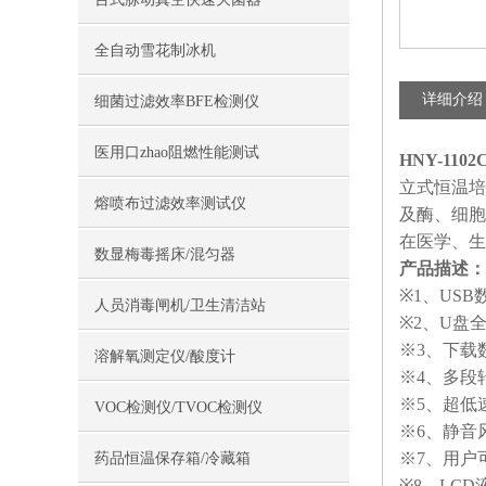
全自动雪花制冰机
详细介绍
细菌过滤效率BFE检测仪
医用口zhao阻燃性能测试
HNY-11
立式恒温培
熔喷布过滤效率测试仪
及酶、细胞
在医学、生
数显梅毒摇床/混匀器
产品描述：
※1、US
人员消毒闸机/卫生清洁站
※2、U盘
※3、下载
溶解氧测定仪/酸度计
※4、多段
※5、超低
VOC检测仪/TVOC检测仪
※6、静音
※7、用户
药品恒温保存箱/冷藏箱
※8、LC