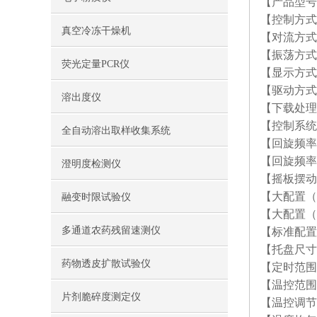
【产品型号】
【控制方式】
真空冷冻干燥机
【对流方式
【振荡方式
荧光定量PCR仪
【显示方式
【驱动方式
溶出度仪
【下载处理
【控制系统
全自动溶出取样收集系统
【回旋频率范
【回旋频率精
澄明度检测仪
【摇板摆动幅度
【大配置（烧瓶
融变时限试验仪
【大配置（粘板
多通道农药残留速测仪
【标准配置】2
【托盘尺寸】
药物透皮扩散试验仪
【定时范围】
【温控范围】
片剂脆碎度测定仪
【温控调节精