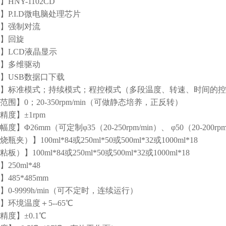
HNY-1102CD
P.I.D微电脑处理芯片
】强制对流
】回旋
】LCD液晶显示
】多维驱动
】USB数据口下载
】标准模式；持续模式；程控模式（多段温度、转速、时间的控
围】0；20-350rpm/min（可做静态培养，正反转）
度】±1rpm
】Φ26mm（可定制φ35（20-250rpm/min）、 φ50（20-200rpm
夹）】100ml*84或250ml*50或500ml*32或1000ml*18
）】100ml*84或250ml*50或500ml*32或1000ml*18
50ml*48
485*485mm
0-9999h/min（可不定时，连续运行）
环境温度＋5--65℃
度】±0.1℃