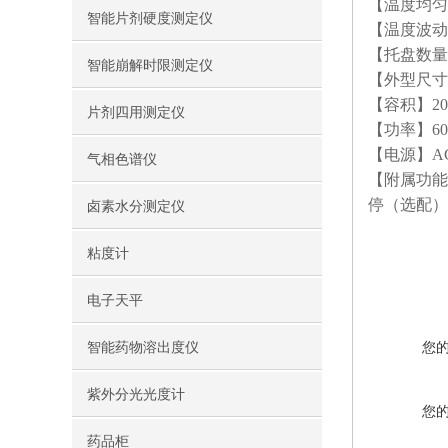
【温度均匀
智能片剂硬度测定仪
【温度波动度
【托盘数量
智能崩解时限测定仪
【外型尺寸】7
【容积】20
片剂四用测定仪
【功率】60
【电源】AC2
气相色谱仪
【附属功能
停（选配）
卤素水分测定仪
粘度计
电子天平
智能药物溶出度仪
您
紫外分光光度计
您
药品柜