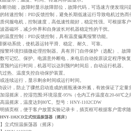
诊断功能，故障时显示故障部位，故障代码，可迅速方便发现问
度的转速控制：PID反馈控制，避免长期低速运行导致电机过热
高质伺服电机，控制速度，高低速性能好，稳定性强。可根据客户需求定
滤波器磁环，减少外界和自身波长对机器稳定性的干扰。
度的温度控制：PID反馈控制，具有温度偏离报警功能。
多维驱动系统，使机器运转平滑、稳定、耐久、可靠。
化报警环境扫描微处理控制器。具有开门自停保护（选配）、故
参数可记忆、保护。电源意外断电，来电后自动按原设定程序恢
设置预约运行时间，机器可以达到预约时间后，自动运行机器。
电机过热、温度失控自动保护装置。
时或连续运行，显示剩余时间或运行时间。
启动设计，防止了骤然启动造成的摇瓶液体外溅，有效保证了定量
加湿摇床，控湿范围:环境湿度-95%（仓内工作温度在20-60℃之间）
高温摇床，温度达到80℃。型号：HNY-1102CDW
透明插页框，便于客户放置实验记录卡，插页框可根据客户需求
HNY-1102CD立式恒温振荡器（摇床）
】立式恒温振荡器（摇床）