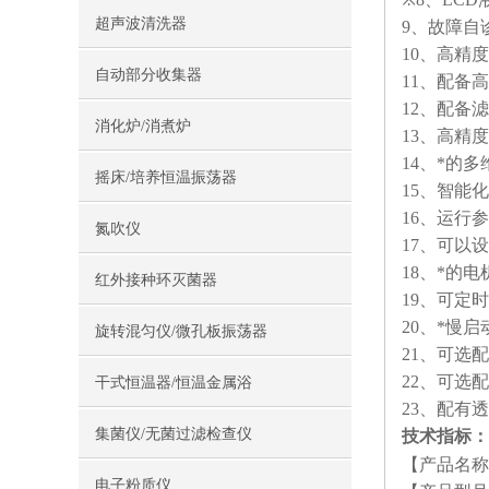
超声波清洗器
9、故障自
10、高精
自动部分收集器
11、配备
12、配备
消化炉/消煮炉
13、高精
14、*的
摇床/培养恒温振荡器
15、智能
16、运行
氮吹仪
17、可以
18、*的
红外接种环灭菌器
19、可定
20、*慢
旋转混匀仪/微孔板振荡器
21、可选配
22、可选配
干式恒温器/恒温金属浴
23、配有
集菌仪/无菌过滤检查仪
技术指标：
【产品名称
电子粉质仪