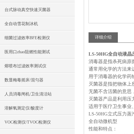
台式脉动真空快速灭菌器
全自动雪花制冰机
详细介绍
细菌过滤效率BFE检测仪
医用口zhao阻燃性能测试
LS-50HG全自动液
消毒器是指杀死病原
熔喷布过滤效率测试仪
通常用化学的方法来
用于消毒器的化学药
数显梅毒摇床/混匀器
灭菌器是指把物体上
无菌不含活菌的意思
人员消毒闸机/卫生清洁站
灭菌器产品是利用压
适用于医疗卫生事业
溶解氧测定仪/酸度计
LS-50HG立式压力
全自动微机型
VOC检测仪/TVOC检测仪
性能和特点：