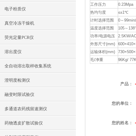
工作压力
0.23Mpa
电子粉质仪
热均匀度
≤±1℃
计时选择范围
0～99min
真空冷冻干燥机
温度选择范围
105～138
功率/电源电压
2.5KW/AC
荧光定量PCR仪
外形尺寸(mm)
600×410×
溶出度仪
运输体积(mm)
730×500×
毛/净重
96Kg/ 77
全自动溶出取样收集系统
澄明度检测仪
产品：
融变时限试验仪
您的单位：
多通道农药残留速测仪
您的姓名：
药物透皮扩散试验仪