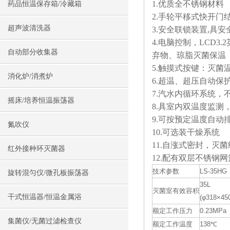
1.优质全不锈钢材料
药品恒温保存箱/冷藏箱
2.手轮平移式快开门
超声波清洗器
3.安全联锁装置,具
4.电脑控制，LCD
自动部分收集器
弃物、琼脂灭菌保温
5.触摸式按键：灭
消化炉/消煮炉
6.超温、超压自动保护
7.汽水内循环系统
摇床/培养恒温振荡器
8.具室内双温度监
9.可按预定温度自
氮吹仪
10.可选装干燥系统
11.自涨式密封，灭
红外接种环灭菌器
12.配有双层不锈钢网
技术参数
LS-35HG
旋转混匀仪/微孔板振荡器
35L
灭菌室有效容积
干式恒温器/恒温金属浴
(φ318×45
额定工作压力
0.23MPa
集菌仪/无菌过滤检查仪
额定工作温度
138℃