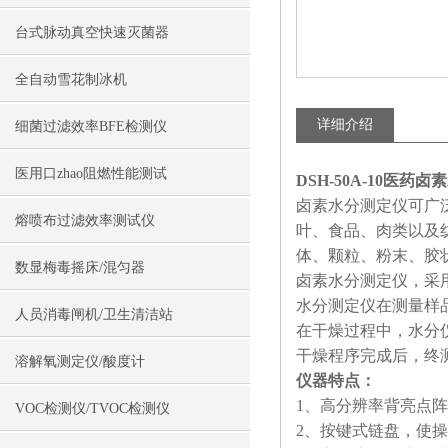
台式脉动真空快速灭菌器
全自动雪花制冰机
详细介绍
细菌过滤效率BFE检测仪
医用口zhao阻燃性能测试
DSH-50A-10医药
卤素水分测定仪可广
熔喷布过滤效率测试仪
叶、食品、肉类以及
体、颗粒、粉末、胶
数显梅毒摇床/混匀器
卤素水分测定仪，采
水分测定仪在测量样
人员消毒闸机/卫生清洁站
在干燥过程中，水分
干燥程序完成后，终
溶解氧测定仪/酸度计
仪器特点：
1、高分辨率背亮点
VOC检测仪/TVOC检测仪
2、按键式链盘，使