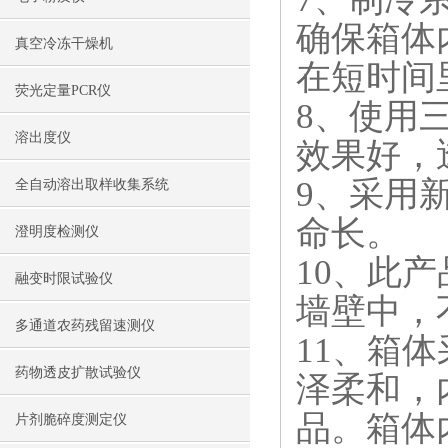
确保箱体
真空冷冻干燥机
在短时间
荧光定量PCR仪
8、使用
溶出度仪
效果好，
9、采用
全自动溶出取样收集系统
命长。
澄明度检测仪
10、此
融变时限试验仪
墙壁中，
多通道农药残留速测仪
11、箱
药物透皮扩散试验仪
泽柔和，
品。箱体
片剂脆碎度测定仪