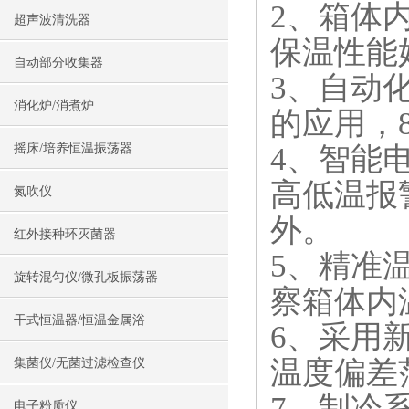
2、箱体
超声波清洗器
保温性能
自动部分收集器
3、自动
消化炉/消煮炉
的应用，
4、智能
摇床/培养恒温振荡器
高低温报
氮吹仪
外。
红外接种环灭菌器
5、精准
旋转混匀仪/微孔板振荡器
察箱体内
干式恒温器/恒温金属浴
6、采用
温度偏差
集菌仪/无菌过滤检查仪
7、制冷
电子粉质仪