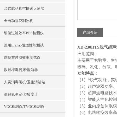
台式脉动真空快速灭菌器
全自动雪花制冰机
详细介绍
细菌过滤效率BFE检测仪
医用口zhao阻燃性能测试
XD-230HTS脱气
应用范围：
熔喷布过滤效率测试仪
主要用于实验室、生
破碎、乳化、分散、
数显梅毒摇床/混匀器
功能特点：
（1）*脱气功能，
人员消毒闸机/卫生清洁站
（2）超声波双功率
（3）超声波电路技
溶解氧测定仪/酸度计
（4）智能人性化控
（5）业内原创休眠
VOC检测仪/TVOC检测仪
（6）电路转换效率高