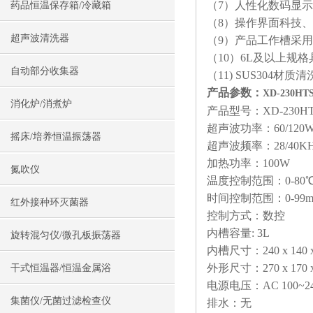
（7）人性化数码显
药品恒温保存箱/冷藏箱
（8）操作界面科技
超声波清洗器
（9）产品工作槽采用
（10）6L及以上规
自动部分收集器
（11) SUS304材
产品参数：
XD-230
消化炉/消煮炉
产品型号：XD-230H
超声波功率：60/120
摇床/培养恒温振荡器
超声波频率：28/40KH
加热功率：100W
氮吹仪
温度控制范围：0-80
时间控制范围：0-99m
红外接种环灭菌器
控制方式：数控
内槽容量: 3L
旋转混匀仪/微孔板振荡器
内槽尺寸：240 x 140 x
外形尺寸：270 x 170 x
干式恒温器/恒温金属浴
电源电压：AC 100~24
集菌仪/无菌过滤检查仪
排水：无