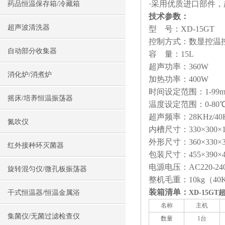
·采用优质进口部件
药品恒温保存箱/冷藏箱
技术参数：
超声波清洗器
型 号：XD-15GT
控制方式：数显控温
自动部分收集器
容 量：15L
超声功率：360W
消化炉/消煮炉
加热功率：400W
时间设定范围：1-99m
摇床/培养恒温振荡器
温度设定范围：0-80
超声频率：28KHz/4
氮吹仪
内槽尺寸：330×300×
外形尺寸：360×330×
红外接种环灭菌器
包装尺寸：455×390×
电源电压：AC220-240
旋转混匀仪/微孔板振荡器
整机毛重：10kg（40KH
装箱清单：
干式恒温器/恒温金属浴
XD-15G
名称
主机
集菌仪/无菌过滤检查仪
数量
1台