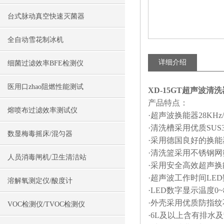
台式脉动真空快速灭菌器
全自动雪花制冰机
详细介绍
细菌过滤效率BFE检测仪
医用口zhao阻燃性能测试
XD-15GT超声波清
产品特点：
熔喷布过滤效率测试仪
·超声波换能器28KH
·清洗槽采用优质SU
数显梅毒摇床/混匀器
·采用德国良好的换
·清洗篮采用不锈钢
人员消毒闸机/卫生清洁站
·采用安全高效超声
·超声波工作时间LE
溶解氧测定仪/酸度计
·LED数字显示温度
·外壳采用优质防指
VOC检测仪/TVOC检测仪
·6L及以上含有排